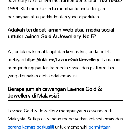
Jewellery No 5 di Miri melalui nombor telefon
+60 18-327
1999
. Staf mereka sedia membantu anda dengan
pertanyaan atau perkhidmatan yang diperlukan.
Adakah terdapat laman web atau media sosial
untuk Lavince Gold & Jewellery No 5?
Ya, untuk maklumat lanjut dan kemas kini, anda boleh
melayari
https://linktr.ee/LavinceGoldJewellery
. Laman ini
mengandungi pautan ke media sosial dan platform lain
yang digunakan oleh kedai emas ini.
Berapa jumlah cawangan Lavince Gold &
Jewellery di Malaysia?
Lavince Gold & Jewellery mempunyai
5
cawangan di
Malaysia. Setiap cawangan menawarkan koleksi
emas dan
barang kemas berkualiti
untuk memenuhi
permintaan