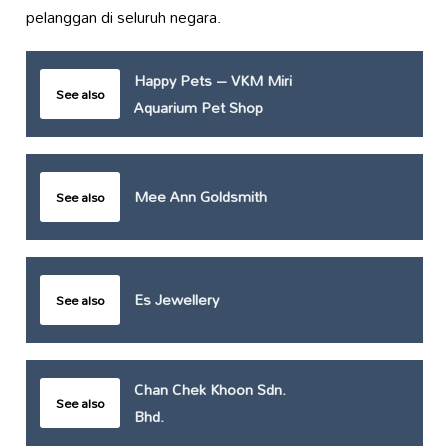
pelanggan di seluruh negara.
Happy Pets – VKM Miri
See also
Aquarium Pet Shop
Mee Ann Goldsmith
See also
Es Jewellery
See also
Chan Chek Khoon Sdn.
See also
Bhd.