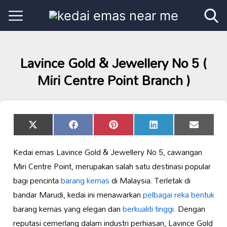
Lavince Gold & Jewellery No 5 (
Miri Centre Point Branch )
Share
Share
Share
Share
Share
X
Facebook
Pinterest
LinkedIn
Email
on
on
on
on
on
(Twitter)
Kedai emas Lavince Gold & Jewellery No 5, cawangan
Miri Centre Point, merupakan salah satu destinasi popular
bagi pencinta
barang kemas
di Malaysia. Terletak di
bandar Marudi, kedai ini menawarkan
pelbagai reka bentuk
barang kemas yang elegan dan
berkualiti tinggi
. Dengan
reputasi cemerlang dalam industri perhiasan, Lavince Gold