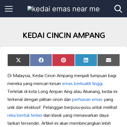
KEDAI CINCIN AMPANG
Share
Share
Share
Share
Share
X
Facebook
Pinterest
LinkedIn
Email
on
on
on
on
on
(Twitter)
Di Malaysia, Kedai Cincin Ampang menjadi tumpuan bagi
mereka yang mencari kesan
emas berkualiti tinggi
.
Terletak di kota Long Ampan Aing atau Abanang, kedai ini
terkenal dengan pilihan cincin dan
perhiasan emas
yang
unik dan eksklusif. Pelanggan berpusu-pusu untuk melihat
reka bentuk terkini
dan klasik yang menawarkan daya
tarikan tersendiri. Artikel ini akan membincangkan lebih