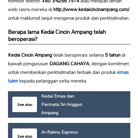
nombor telefon
+60 3-4266 7514
atau melayari laman
web rasmi mereka di
http://www.kedaicincinampang.com/
untuk maklumat lanjut mengenai produk dan perkhidmatan.
Berapa lama
Kedai Cincin Ampang
telah
beroperasi?
Kedai Cincin Ampang
telah beroperasi selama
5 tahun
di
bawah pengurusan
DAGANG CAHAYA
, dengan komitmen
untuk memberikan perkhidmatan terbaik dan produk
emas
tulen
kepada pelanggan setia mereka.
Kedai Emas dan
Permata Sri Anggun
See also
Ampang
Ar-Rahnu Express
See also