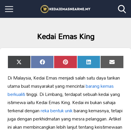
Kedai Emas King
Share
Share
Share
Share
Share
X
Facebook
Pinterest
LinkedIn
Email
on
on
on
on
on
(Twitter)
Di Malaysia, Kedai Emas menjadi salah satu daya tarikan
utama buat masyarakat yang mencintai
barang kemas
berkualiti
tinggi. Di Limbang, terdapat sebuah kedai yang
istimewa iaitu Kedai Emas King. Kedai ini bukan sahaja
terkenal dengan
reka bentuk unik
barang kemasnya, tetapi
juga dengan perkhidmatan yang mesra pelanggan. Artikel
ini akan membincangkan lebih lanjut tentang keistimewaan