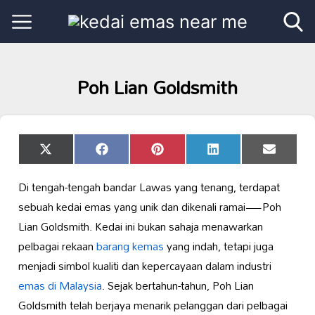
Poh Lian Goldsmith
Share
Share
Share
Share
Share
X
Facebook
Pinterest
LinkedIn
Email
on
on
on
on
on
(Twitter)
Di tengah-tengah bandar Lawas yang tenang, terdapat
sebuah kedai emas yang unik dan dikenali ramai—Poh
Lian Goldsmith. Kedai ini bukan sahaja menawarkan
pelbagai rekaan
barang kemas
yang indah, tetapi juga
menjadi simbol kualiti dan kepercayaan dalam industri
emas di Malaysia
. Sejak bertahun-tahun, Poh Lian
Goldsmith telah berjaya menarik pelanggan dari pelbagai