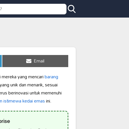
Share
Email
on
agi mereka yang mencari
barang
yang unik dan menarik, sesuai
terus berinovasi untuk memenuhi
n istimewa kedai emas
ini.
prise