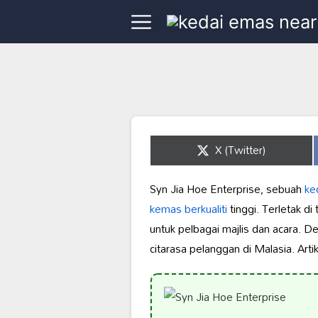
Share
X (Twitter)
on
Syn Jia Hoe Enterprise, sebuah
ke
kemas berkualiti
tinggi. Terletak d
untuk pelbagai majlis dan acara. D
citarasa pelanggan di Malasia. Art