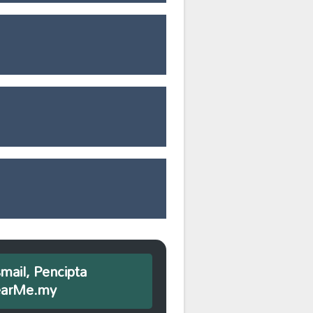
smail, Pencipta
earMe.my