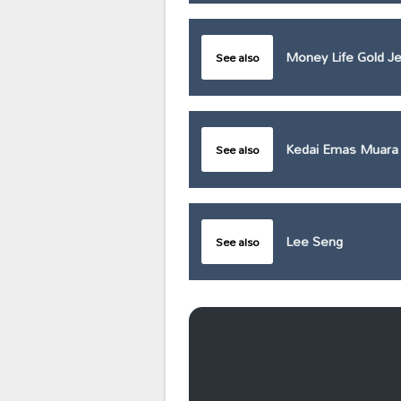
Money Life Gold Je
See also
Kedai Emas Muara
See also
Lee Seng
See also