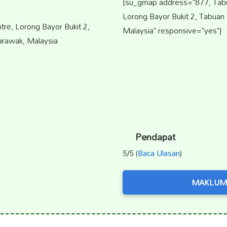
[su_gmap address="877, Tabu
Lorong Bayor Bukit 2, Tabuan
re, Lorong Bayor Bukit 2,
Malaysia" responsive="yes"]
arawak, Malaysia
Pendapat
5/5 (
Baca Ulasan
)
MAKLUM