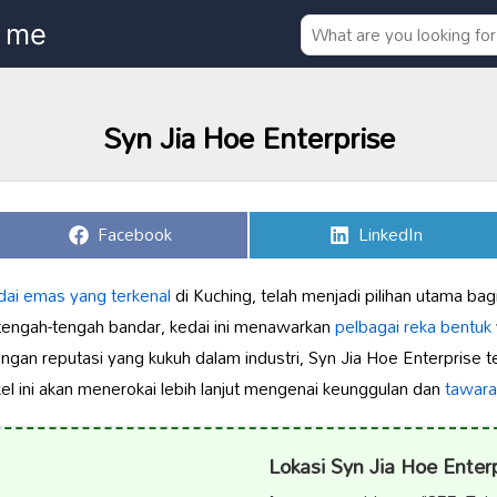
Syn Jia Hoe Enterprise
Share
Share
Facebook
LinkedIn
on
on
dai emas yang terkenal
di Kuching, telah menjadi pilihan utama b
i tengah-tengah bandar, kedai ini menawarkan
pelbagai reka bentuk
engan reputasi yang kukuh dalam industri, Syn Jia Hoe Enterprise 
ikel ini akan menerokai lebih lanjut mengenai keunggulan dan
tawara
Lokasi Syn Jia Hoe Enter