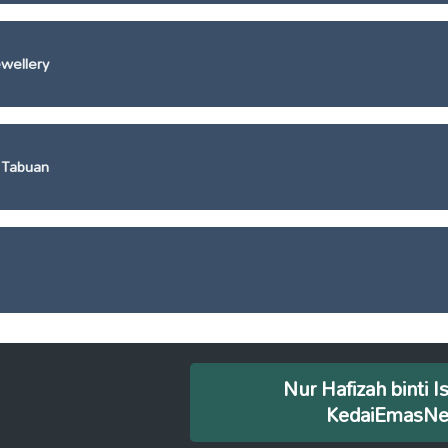
wellery
 Tabuan
Nur Hafizah binti I
KedaiEmasN