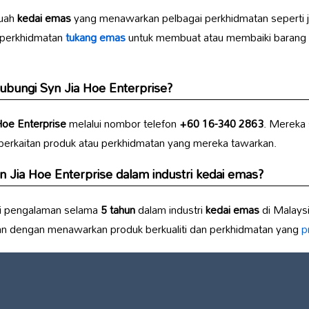
buah
kedai emas
yang menawarkan pelbagai perkhidmatan seperti 
 perkhidmatan
tukang emas
untuk membuat atau membaiki barang
hubungi
Syn Jia Hoe Enterprise
?
Hoe Enterprise
melalui nombor telefon
+60 16-340 2863
. Mereka 
berkaitan produk atau perkhidmatan yang mereka tawarkan.
n Jia Hoe Enterprise
dalam industri
kedai emas
?
 pengalaman selama
5 tahun
dalam industri
kedai emas
di Malays
an dengan menawarkan produk berkualiti dan perkhidmatan yang
p