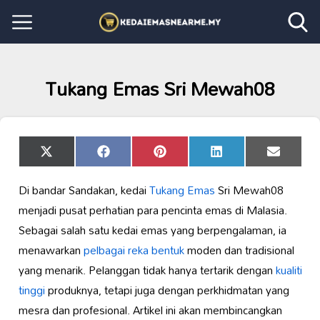
Tukang Emas Sri Mewah08
Share
Share
Share
Share
Share
X
Facebook
Pinterest
LinkedIn
Email
on
on
on
on
on
(Twitter)
Di bandar Sandakan, kedai
Tukang Emas
Sri Mewah08
menjadi pusat perhatian para pencinta emas di Malasia.
Sebagai salah satu kedai emas yang berpengalaman, ia
menawarkan
pelbagai reka bentuk
moden dan tradisional
yang menarik. Pelanggan tidak hanya tertarik dengan
kualiti
tinggi
produknya, tetapi juga dengan perkhidmatan yang
mesra dan profesional. Artikel ini akan membincangkan