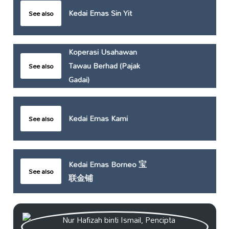
Kedai Emas Sin Yit
See also
Koperasi Usahawan
Tawau Berhad (Pajak
See also
Gadai)
Kedai Emas Kami
See also
Kedai Emas Borneo 宝
See also
联金铺