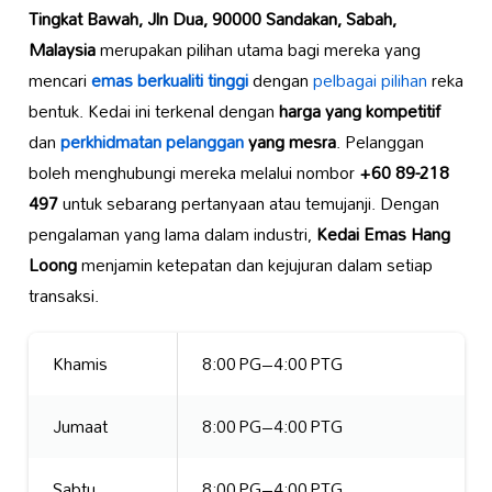
Tingkat Bawah, Jln Dua, 90000 Sandakan, Sabah,
Malaysia
merupakan pilihan utama bagi mereka yang
mencari
emas berkualiti tinggi
dengan
pelbagai pilihan
reka
bentuk. Kedai ini terkenal dengan
harga yang kompetitif
dan
perkhidmatan pelanggan
yang mesra
. Pelanggan
boleh menghubungi mereka melalui nombor
+60 89-218
497
untuk sebarang pertanyaan atau temujanji. Dengan
pengalaman yang lama dalam industri,
Kedai Emas Hang
Loong
menjamin ketepatan dan kejujuran dalam setiap
transaksi.
Khamis
8:00 PG–4:00 PTG
Jumaat
8:00 PG–4:00 PTG
Sabtu
8:00 PG–4:00 PTG