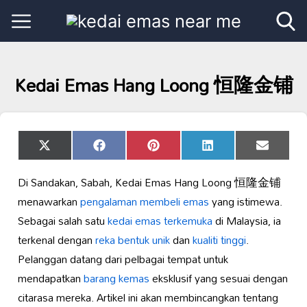
Kedai Emas Hang Loong 恒隆金铺
Share
Share
Share
Share
Share
X
Facebook
Pinterest
LinkedIn
Email
on
on
on
on
on
(Twitter)
Di Sandakan, Sabah, Kedai Emas Hang Loong 恒隆金铺
menawarkan
pengalaman membeli emas
yang istimewa.
Sebagai salah satu
kedai emas terkemuka
di Malaysia, ia
terkenal dengan
reka bentuk unik
dan
kualiti tinggi
.
Pelanggan datang dari pelbagai tempat untuk
mendapatkan
barang kemas
eksklusif yang sesuai dengan
citarasa mereka. Artikel ini akan membincangkan tentang