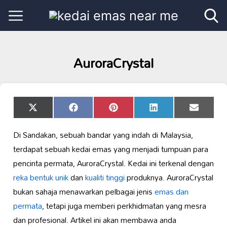
AuroraCrystal
Share
Share
Share
Share
Share
X
Facebook
Pinterest
LinkedIn
Email
on
on
on
on
on
(Twitter)
Di Sandakan, sebuah bandar yang indah di Malaysia,
terdapat sebuah kedai emas yang menjadi tumpuan para
pencinta permata, AuroraCrystal. Kedai ini terkenal dengan
reka bentuk unik
dan
kualiti tinggi
produknya. AuroraCrystal
bukan sahaja menawarkan pelbagai jenis
emas dan
permata
, tetapi juga memberi perkhidmatan yang mesra
dan profesional. Artikel ini akan membawa anda