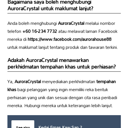
Bagaimana saya boleh menghubungi
AuroraCrystal untuk maklumat lanjut?
Anda boleh menghubungi
AuroraCrystal
melalui nombor
telefon
+60 16-234 7732
atau melawat laman Facebook
mereka di
https://www.facebook.com/aurorahouse88
untuk maklumat lanjut tentang produk dan tawaran terkini.
Adakah AuroraCrystal menawarkan
perkhidmatan tempahan khas untuk perhiasan?
Ya,
AuroraCrystal
menyediakan perkhidmatan
tempahan
khas
bagi pelanggan yang ingin memiliki reka bentuk
perhiasan yang unik dan sesuai dengan cita rasa peribadi
mereka. Hubungi mereka untuk keterangan lebih lanjut.
Kedai Emas Kaw San 2
See also