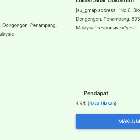
Lokasi Sinar Goldsmith
[su_gmap address="No 6, Blo
Dongongon, Penampang, 8950
re, Dongongon, Penampang,
Malaysia" responsive="yes"]
laysia
Pendapat
4.9/5 (
Baca Ulasan
)
MAKLUM