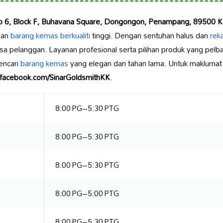
 6, Block F, Buhavana Square, Dongongon, Penampang, 89500 Ko
dan
barang kemas berkualiti
tinggi. Dengan sentuhan halus dan
rek
asa pelanggan. Layanan profesional serta pilihan produk yang pel
encari
barang kemas
yang elegan dan tahan lama. Untuk maklumat l
//facebook.com/SinarGoldsmithKK
.
8:00 PG–5:30 PTG
8:00 PG–5:30 PTG
8:00 PG–5:30 PTG
8:00 PG–5:00 PTG
8:00 PG–5:30 PTG