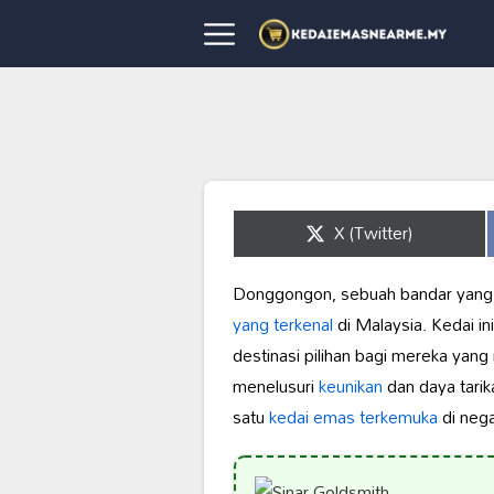
Share
X (Twitter)
on
Donggongon, sebuah bandar yang 
yang terkenal
di Malaysia. Kedai i
destinasi pilihan bagi mereka yang
menelusuri
keunikan
dan daya tarik
satu
kedai emas terkemuka
di negar