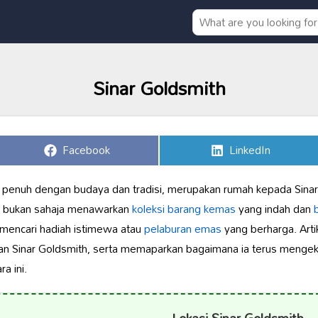
Sinar Goldsmith
Share
Share
Facebook
LinkedIn
on
on
penuh dengan budaya dan tradisi, merupakan rumah kepada Sina
ni bukan sahaja menawarkan
koleksi barang kemas
yang indah dan
b
 mencari hadiah istimewa atau
pelaburan emas
yang berharga. Art
an Sinar Goldsmith, serta memaparkan bagaimana ia terus mengek
a ini.