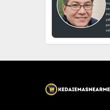
ma
se
in
ya
pe
se