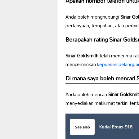
Apakah nombor telefon unt
Anda boleh menghubungi
Sinar Go
pertanyaan, tempahan, atau perbi
Berapakah rating
Sinar Golds
Sinar Goldsmith
telah menerima rati
mencerminkan
kepuasan pelangga
Di mana saya boleh mencari
S
Anda boleh mencari
Sinar Goldsmit
menyediakan maklumat terkini tenta
Kedai Emas 916
See also