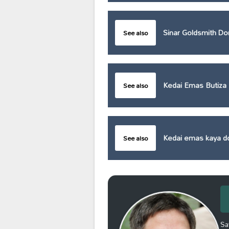
Sinar Goldsmith D
See also
Kedai Emas Butiza
See also
Kedai emas kaya 
See also
Sa