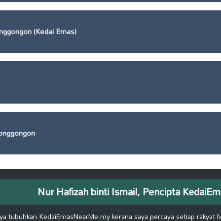
onggongon (Kedai Emas)
donggongon
Nur Hafizah binti Ismail, Pencipta Keda
ya tubuhkan KedaiEmasNearMe.my kerana saya percaya setiap rakyat 