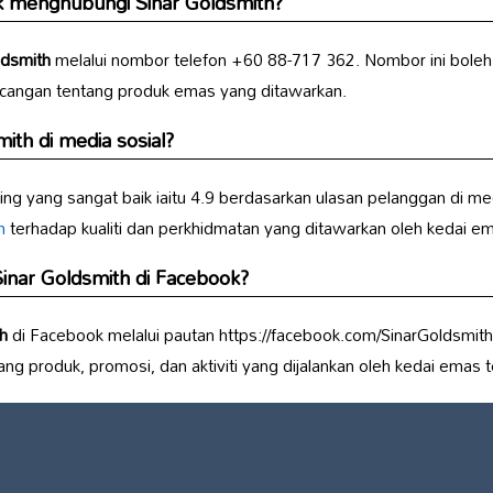
uk menghubungi
Sinar Goldsmith
?
ldsmith
melalui nombor telefon +60 88-717 362. Nombor ini boleh
ncangan tentang produk emas yang ditawarkan.
mith
di media sosial?
ng yang sangat baik iaitu 4.9 berdasarkan ulasan pelanggan di media
n
terhadap kualiti dan perkhidmatan yang ditawarkan oleh kedai em
inar Goldsmith
di Facebook?
h
di Facebook melalui pautan https://facebook.com/SinarGoldsmit
ng produk, promosi, dan aktiviti yang dijalankan oleh kedai emas t