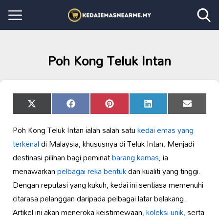
Poh Kong Teluk Intan
Share
Share
Share
Share
Share
X
Facebook
Pinterest
LinkedIn
Email
on
on
on
on
on
(Twitter)
Poh Kong Teluk Intan ialah salah satu
kedai emas yang
terkenal
di Malaysia, khususnya di Teluk Intan. Menjadi
destinasi pilihan bagi peminat
barang kemas
, ia
menawarkan
pelbagai reka bentuk
dan kualiti yang tinggi.
Dengan reputasi yang kukuh, kedai ini sentiasa memenuhi
citarasa pelanggan daripada pelbagai latar belakang.
Artikel ini akan meneroka keistimewaan,
koleksi unik
, serta