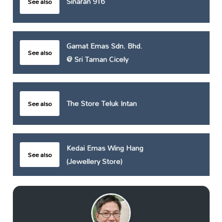
Sinaran 916
See also
Gamat Emas Sdn. Bhd.
See also
@ Sri Taman Cicely
The Store Teluk Intan
See also
Kedai Emas Wing Hang
See also
(Jewellery Store)