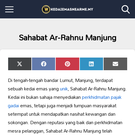
Sahabat Ar-Rahnu Manjung
Share
Share
Share
Share
Share
X
Facebook
Pinterest
LinkedIn
Email
on
on
on
on
on
(Twitter)
Di tengah-tengah bandar Lumut, Manjung, terdapat
sebuah kedai emas yang
unik
, Sahabat Ar-Rahnu Manjung.
Kedai ini bukan sahaja menyediakan
perkhidmatan pajak
gadai
emas, tetapi juga menjadi tumpuan masyarakat
setempat untuk mendapatkan nasihat kewangan dan
sokongan. Dengan reputasi yang baik dan perkhidmatan
mesra pelanggan, Sahabat Ar-Rahnu Manjung telah