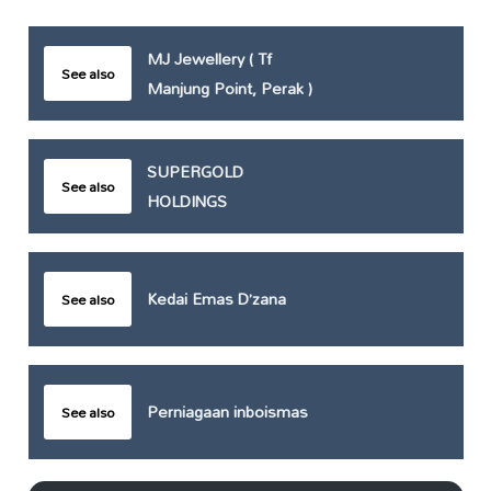
MJ Jewellery ( Tf
See also
Manjung Point, Perak )
SUPERGOLD
See also
HOLDINGS
Kedai Emas D’zana
See also
Perniagaan inboismas
See also