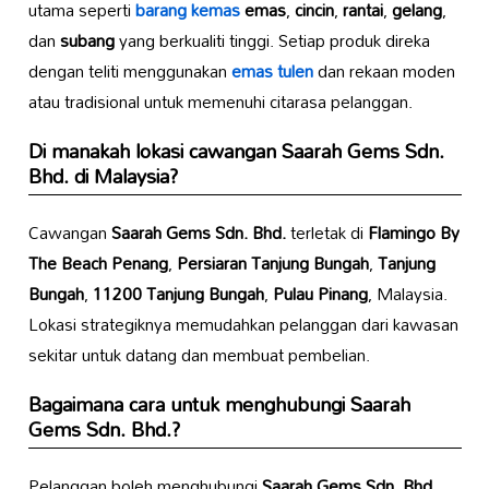
utama seperti
barang kemas
emas
,
cincin
,
rantai
,
gelang
,
dan
subang
yang berkualiti tinggi. Setiap produk direka
dengan teliti menggunakan
emas tulen
dan rekaan moden
atau tradisional untuk memenuhi citarasa pelanggan.
Di manakah lokasi cawangan
Saarah Gems Sdn.
Bhd.
di Malaysia?
Cawangan
Saarah Gems Sdn. Bhd.
terletak di
Flamingo By
The Beach Penang
,
Persiaran Tanjung Bungah
,
Tanjung
Bungah
,
11200 Tanjung Bungah
,
Pulau Pinang
, Malaysia.
Lokasi strategiknya memudahkan pelanggan dari kawasan
sekitar untuk datang dan membuat pembelian.
Bagaimana cara untuk menghubungi
Saarah
Gems Sdn. Bhd.
?
Pelanggan boleh menghubungi
Saarah Gems Sdn. Bhd.