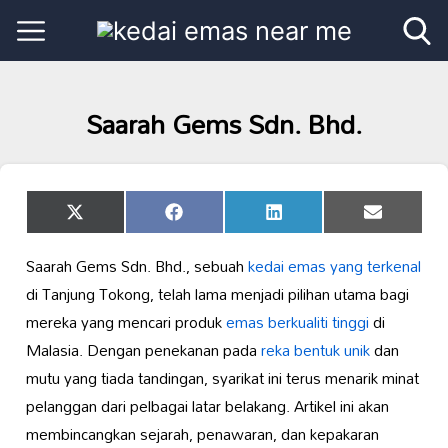
Saarah Gems Sdn. Bhd.
Share
Share
Share
Share
X
Facebook
LinkedIn
Email
on
on
on
on
(Twitter)
Saarah Gems Sdn. Bhd., sebuah
kedai emas yang terkenal
di Tanjung Tokong, telah lama menjadi pilihan utama bagi
mereka yang mencari produk
emas berkualiti tinggi
di
Malasia. Dengan penekanan pada
reka bentuk unik
dan
mutu yang tiada tandingan, syarikat ini terus menarik minat
pelanggan dari pelbagai latar belakang. Artikel ini akan
membincangkan sejarah, penawaran, dan kepakaran