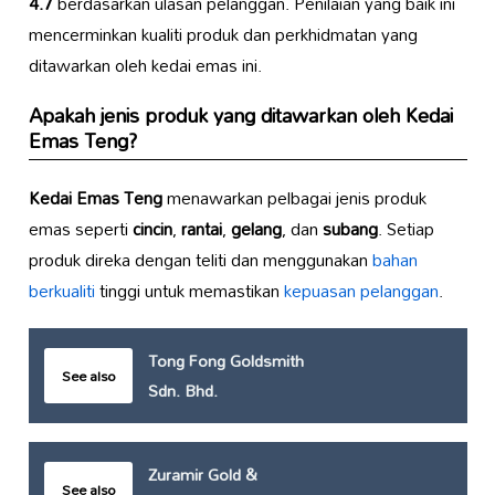
4.7
berdasarkan ulasan pelanggan. Penilaian yang baik ini
mencerminkan kualiti produk dan perkhidmatan yang
ditawarkan oleh kedai emas ini.
Apakah jenis produk yang ditawarkan oleh
Kedai
Emas Teng
?
Kedai Emas Teng
menawarkan pelbagai jenis produk
emas seperti
cincin
,
rantai
,
gelang
, dan
subang
. Setiap
produk direka dengan teliti dan menggunakan
bahan
berkualiti
tinggi untuk memastikan
kepuasan pelanggan
.
Tong Fong Goldsmith
See also
Sdn. Bhd.
Zuramir Gold &
See also