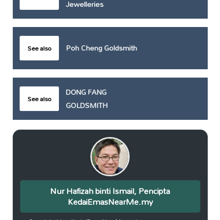
Jewelleries
Poh Cheng Goldsmith
See also
DONG FANG
See also
GOLDSMITH
Nur Hafizah binti Ismail, Pencipta
KedaiEmasNearMe.my