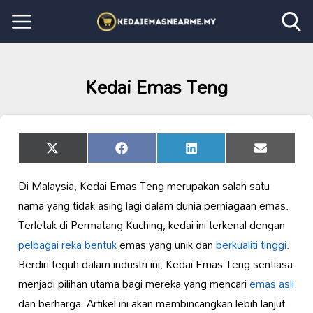
Kedai Emas Teng
Share
Share
Share
Share
X
Facebook
LinkedIn
Email
on
on
on
on
(Twitter)
Di Malaysia, Kedai Emas Teng merupakan salah satu
nama yang tidak asing lagi dalam dunia perniagaan emas.
Terletak di Permatang Kuching, kedai ini terkenal dengan
pelbagai reka bentuk
emas yang unik dan
berkualiti tinggi
.
Berdiri teguh dalam industri ini, Kedai Emas Teng sentiasa
menjadi pilihan utama bagi mereka yang mencari
emas asli
dan berharga. Artikel ini akan membincangkan lebih lanjut