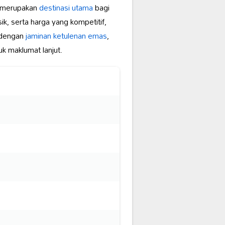
merupakan
destinasi utama
bagi
k, serta harga yang kompetitif,
h dengan
jaminan ketulenan emas
,
k maklumat lanjut.