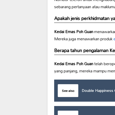
sebarang pertanyaan atau makluma
Apakah jenis perkhidmatan y
Kedai Emas Poh Guan
menawarkan
Mereka juga menawarkan produk
e
Berapa tahun pengalaman
Ke
Kedai Emas Poh Guan
telah berop
yang panjang, mereka mampu membe
Double Happiness 
See also