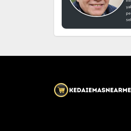
in
ya
pe
se