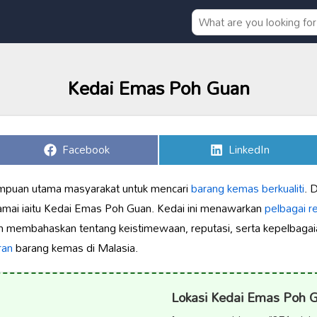
Kedai Emas Poh Guan
Share
Share
Facebook
LinkedIn
on
on
umpuan utama masyarakat untuk mencari
barang kemas berkualiti
. 
amai iaitu Kedai Emas Poh Guan. Kedai ini menawarkan
pelbagai r
kan membahaskan tentang keistimewaan, reputasi, serta kepelbaga
ran
barang kemas di Malasia.
Lokasi Kedai Emas Poh 