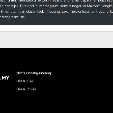
isiatif untuk membina direktori ini agar orang ramai dapat membuat ke
kin dan bijak. Direktori ini merangkumi semua negeri di Malaysia, lengk
rkhidmatan, dan ulasan kedai. Hubungi saya melalui halaman hubungi 
barang bantuan!
Notis Undang-undang
Dasar Kuki
Dasar Privasi