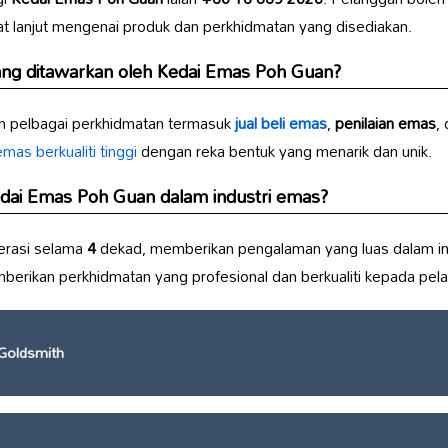
t lanjut mengenai produk dan perkhidmatan yang disediakan.
ang ditawarkan oleh
Kedai Emas Poh Guan
?
 pelbagai perkhidmatan termasuk
jual beli emas
,
penilaian emas
,
mas berkualiti tinggi
dengan reka bentuk yang menarik dan unik.
dai Emas Poh Guan
dalam industri emas?
erasi selama
4
dekad, memberikan pengalaman yang luas dalam i
rikan perkhidmatan yang profesional dan berkualiti kepada pel
Goldsmith