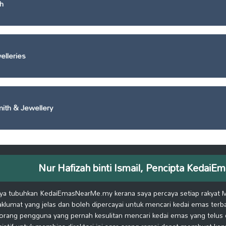
h
elleries
ith & Jewellery
Nur Hafizah binti Ismail, Pencipta Keda
ya tubuhkan KedaiEmasNearMe.my kerana saya percaya setiap rakyat 
klumat yang jelas dan boleh dipercayai untuk mencari kedai emas terb
orang pengguna yang pernah kesulitan mencari kedai emas yang telus d