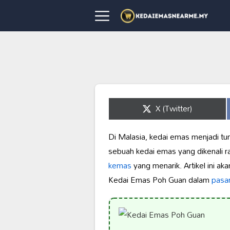
Share
X (Twitter)
on
Di Malasia, kedai emas menjadi t
sebuah kedai emas yang dikenali r
kemas
yang menarik. Artikel ini a
Kedai Emas Poh Guan dalam
pasa