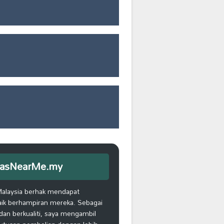
iEmasNearMe.my
Malaysia berhak mendapat
aik berhampiran mereka. Sebagai
an berkualiti, saya mengambil