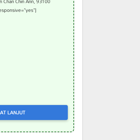
n Chan Chin Ann, 93100
responsive="yes"]
AT LANJUT