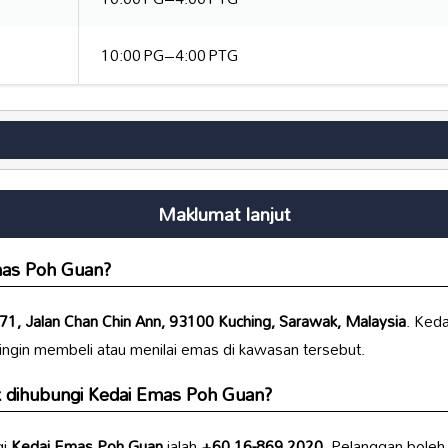
10:00 PG–4:00 PTG
Maklumat lanjut
mas Poh Guan
?
71, Jalan Chan Chin Ann, 93100 Kuching, Sarawak, Malaysia
. Keda
 ingin membeli atau menilai emas di kawasan tersebut.
 dihubungi
Kedai Emas Poh Guan
?
gi
Kedai Emas Poh Guan
ialah
+60 16-869 2020
. Pelanggan boleh