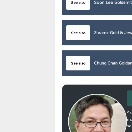
Soon Lee Goldsmit
See also
Zuramir Gold & Jew
See also
Chung Chan Goldsm
See also
Sa
ma
se