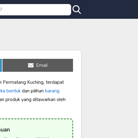
Share
Email
on
Di Permatang Kuching, terdapat
eka bentuk
dan pilihan
barang
ian produk yang ditawarkan oleh
Guan