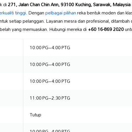
k di
271, Jalan Chan Chin Ann, 93100 Kuching, Sarawak, Malaysia
rkualiti tinggi
. Dengan
pelbagai pilihan
reka bentuk moden dan klasi
k untuk setiap pelanggan. Layanan mesra dan profesional, ditamba
belah yang memuaskan. Hubungi mereka di
+60 16-869 2020
untu
10:00 PG–4:00 PTG
10:00 PG–4:00 PTG
10:00 PG–4:00 PTG
11:00 PG–2:30 PTG
Tutup
10:00 PG–4:00 PTG