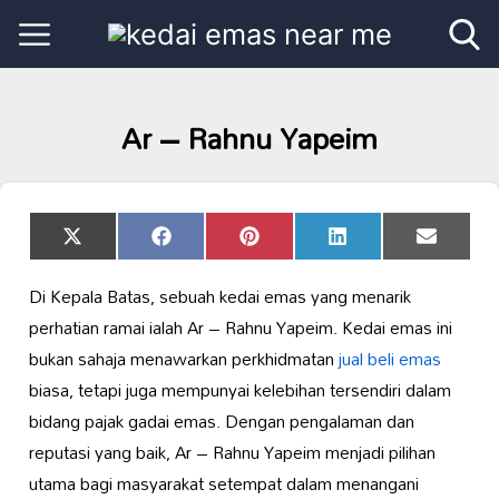
Ar – Rahnu Yapeim
Share
Share
Share
Share
Share
X
Facebook
Pinterest
LinkedIn
Email
on
on
on
on
on
(Twitter)
Di Kepala Batas, sebuah kedai emas yang menarik
perhatian ramai ialah Ar – Rahnu Yapeim. Kedai emas ini
bukan sahaja menawarkan perkhidmatan
jual beli emas
biasa, tetapi juga mempunyai kelebihan tersendiri dalam
bidang pajak gadai emas. Dengan pengalaman dan
reputasi yang baik, Ar – Rahnu Yapeim menjadi pilihan
utama bagi masyarakat setempat dalam menangani