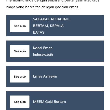
membantu anda dengan sebarang pertanyaan atau urus
niaga yang berkaitan dengan gadaian emas.
SAHABAT AR RAHNU
BERTAM, KEPALA
See also
BATAS
Kedai Emas
See also
Inderawasih
Emas Ashiekin
See also
MEEM Gold Bertam
See also