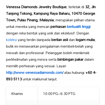
Venessa Diamonds Jewelry Boutique
, terletak di
3Z, Jln
Tanjong Tokong, Kampung Raya Baharu, 10470 George
Town, Pulau Pinang, Malaysia
, merupakan pilihan utama
untuk mereka yang mencari
perhiasan
berkualiti tinggi
dengan reka bentuk yang unik dan eksklusif. Dengan
koleksi
yang terdiri daripada
berlian asli
dan
logam mulia
,
butik ini menawarkan pengalaman membeli-belah yang
mewah dan profesional. Pelanggan boleh menikmati
perkhidmatan yang mesra serta
bimbingan pakar
dalam
memilih perhiasan yang sesuai. Layari
http://www.venessadiamonds.com/
atau hubungi
+60 4-
893 5113
untuk maklumat lanjut.
Khamis
10:00 PG–6:30 PTG