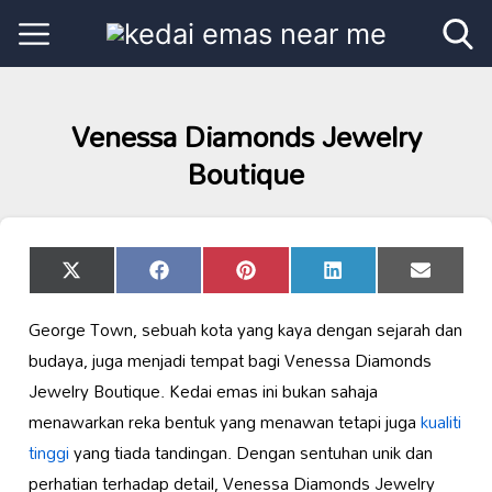
Venessa Diamonds Jewelry
Boutique
Share
Share
Share
Share
Share
X
Facebook
Pinterest
LinkedIn
Email
on
on
on
on
on
(Twitter)
George Town, sebuah kota yang kaya dengan sejarah dan
budaya, juga menjadi tempat bagi Venessa Diamonds
Jewelry Boutique. Kedai emas ini bukan sahaja
menawarkan reka bentuk yang menawan tetapi juga
kualiti
tinggi
yang tiada tandingan. Dengan sentuhan unik dan
perhatian terhadap detail, Venessa Diamonds Jewelry