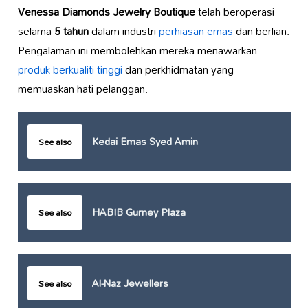
Venessa Diamonds Jewelry Boutique
telah beroperasi
selama
5 tahun
dalam industri
perhiasan emas
dan berlian.
Pengalaman ini membolehkan mereka menawarkan
produk berkualiti tinggi
dan perkhidmatan yang
memuaskan hati pelanggan.
Kedai Emas Syed Amin
See also
HABIB Gurney Plaza
See also
Al-Naz Jewellers
See also