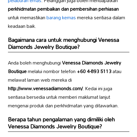
pelaburan emas
. Pelanggan juga boleh mendapatkan
perkhidmatan pembaikan dan pembersihan perhiasan
untuk memastikan
barang kemas
mereka sentiasa dalam
keadaan baik.
Bagaimana cara untuk menghubungi
Venessa
Diamonds Jewelry Boutique
?
Anda boleh menghubungi
Venessa Diamonds Jewelry
Boutique
melalui nombor telefon
+60 4-893 5113
atau
melawat laman web mereka di
http://www.venessadiamonds.com/
. Kedai ini juga
sentiasa bersedia untuk memberi maklumat lanjut
mengenai produk dan perkhidmatan yang ditawarkan.
Berapa tahun pengalaman yang dimiliki oleh
Venessa Diamonds Jewelry Boutique
?