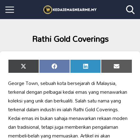
Rathi Gold Coverings
Share
Share
Share
Share
X
Facebook
LinkedIn
Email
on
on
on
on
(Twitter)
George Town, sebuah kota bersejarah di Malaysia,
terkenal dengan pelbagai kedai emas yang menawarkan
koleksi yang unik dan berkualiti. Salah satu nama yang
terkenal dalam industri ini ialah Rathi Gold Coverings.
Kedai emas ini bukan sahaja menawarkan rekaan moden
dan tradisional, tetapi juga memberikan pengalaman
membeli-belah yang memuaskan. Artikel ini akan