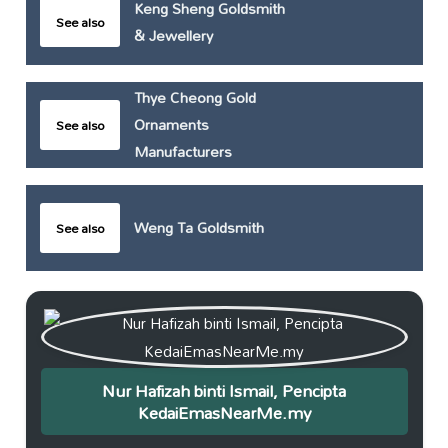
Keng Sheng Goldsmith
See also
& Jewellery
Thye Cheong Gold
Ornaments
See also
Manufacturers
Weng Ta Goldsmith
See also
Nur Hafizah binti Ismail, Pencipta
KedaiEmasNearMe.my