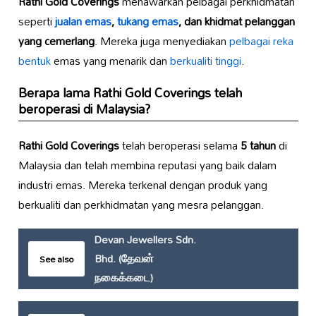
Rathi Gold Coverings
menawarkan pelbagai perkhidmatan
seperti
jualan emas
,
tukang emas
, dan khidmat pelanggan
yang cemerlang
. Mereka juga menyediakan
pelbagai reka
bentuk
emas yang menarik dan
berkualiti tinggi
.
Berapa lama
Rathi Gold Coverings
telah
beroperasi di Malaysia?
Rathi Gold Coverings
telah beroperasi selama
5 tahun
di
Malaysia dan telah membina reputasi yang baik dalam
industri emas. Mereka terkenal dengan produk yang
berkualiti dan perkhidmatan yang mesra pelanggan.
Devan Jewellers Sdn.
Bhd. (தேவன்
See also
நகைக்கடை)