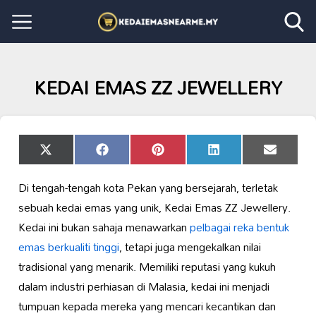
KEDAI EMAS ZZ JEWELLERY
Share
Share
Share
Share
Share
X
Facebook
Pinterest
LinkedIn
Email
on
on
on
on
on
(Twitter)
Di tengah-tengah kota Pekan yang bersejarah, terletak
sebuah kedai emas yang unik, Kedai Emas ZZ Jewellery.
Kedai ini bukan sahaja menawarkan
pelbagai reka bentuk
emas berkualiti tinggi
, tetapi juga mengekalkan nilai
tradisional yang menarik. Memiliki reputasi yang kukuh
dalam industri perhiasan di Malasia, kedai ini menjadi
tumpuan kepada mereka yang mencari kecantikan dan