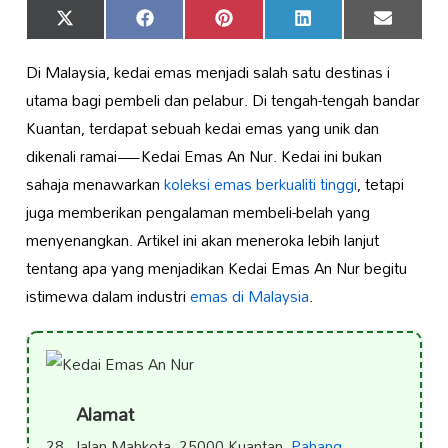
Share
Share
Share
Share
Share
X
Facebook
Pinterest
LinkedIn
Email
on
on
on
on
on
(Twitter)
Di Malaysia, kedai emas menjadi salah satu destinas i
utama bagi pembeli dan pelabur. Di tengah-tengah bandar
Kuantan, terdapat sebuah kedai emas yang unik dan
dikenali ramai—Kedai Emas An Nur. Kedai ini bukan
sahaja menawarkan
koleksi
emas berkualiti tinggi
, tetapi
juga memberikan pengalaman membeli-belah yang
menyenangkan. Artikel ini akan meneroka lebih lanjut
tentang apa yang menjadikan Kedai Emas An Nur begitu
istimewa dalam industri
emas di Malaysia
.
Alamat
28, Jalan Mahkota, 25000 Kuantan,
Pahang
,