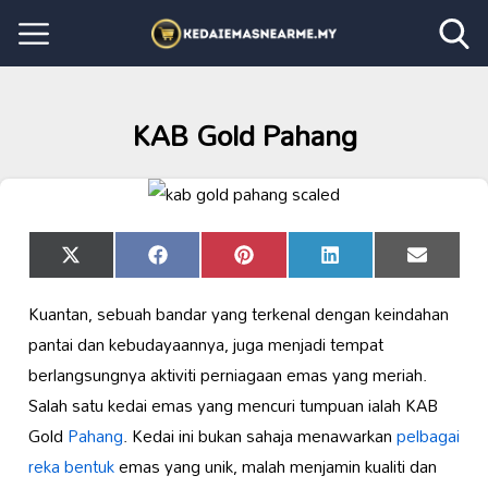
KAB Gold Pahang
Share
Share
Share
Share
Share
X
Facebook
Pinterest
LinkedIn
Email
on
on
on
on
on
(Twitter)
Kuantan, sebuah bandar yang terkenal dengan keindahan
pantai dan kebudayaannya, juga menjadi tempat
berlangsungnya aktiviti perniagaan emas yang meriah.
Salah satu kedai emas yang mencuri tumpuan ialah KAB
Gold
Pahang
. Kedai ini bukan sahaja menawarkan
pelbagai
reka bentuk
emas yang unik, malah menjamin kualiti dan