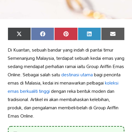
Share
Share
Share
Share
Share
X
Facebook
Pinterest
LinkedIn
Email
on
on
on
on
on
(Twitter)
Di Kuantan, sebuah bandar yang indah di pantai timur
Semenanjung Malaysia, terdapat sebuah kedai emas yang
sedang mendapat perhatian ramai iaitu Group Ariffin Emas
Online. Sebagai salah satu
destinasi utama
bagi pencinta
emas di Malasia, kedai ini menawarkan pelbagai
koleksi
emas berkualiti tinggi
dengan reka bentuk moden dan
tradisional. Artikel ini akan membahaskan kelebihan,
produk, dan pengalaman membeli-belah di Group Ariffin
Emas Online.