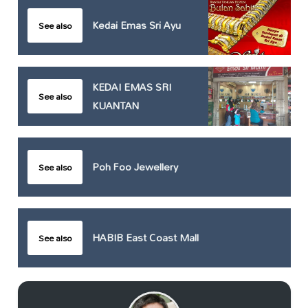
Kedai Emas Sri Ayu
See also
KEDAI EMAS SRI
See also
KUANTAN
Poh Foo Jewellery
See also
HABIB East Coast Mall
See also