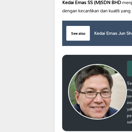
Kedai Emas SS (M)SDN BHD
menju
dengan kecantikan dan kualiti yang 
Kedai Emas Jun Sh
See also
Sa
ma
se
in
ya
pe
se