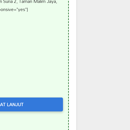
 Suria 2, Taman Malim Jaya,
onsive="yes"]
AT LANJUT