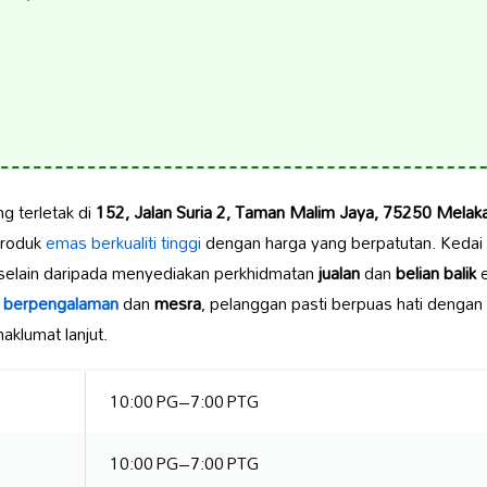
g terletak di
152, Jalan Suria 2, Taman Malim Jaya, 75250 Melaka
produk
emas berkualiti tinggi
dengan harga yang berpatutan. Kedai i
 selain daripada menyediakan perkhidmatan
jualan
dan
belian balik
e
g
berpengalaman
dan
mesra
, pelanggan pasti berpuas hati dengan
aklumat lanjut.
10:00 PG–7:00 PTG
10:00 PG–7:00 PTG