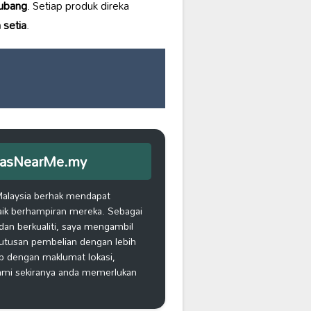
subang
. Setiap produk direka
 setia
.
iEmasNearMe.my
Malaysia berhak mendapat
aik berhampiran mereka. Sebagai
an berkualiti, saya mengambil
putusan pembelian dengan lebih
ap dengan maklumat lokasi,
kami sekiranya anda memerlukan