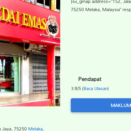
[su_gmap address="152, Jalan
75250 Melaka, Malaysia" resp
Pendapat
3.8/5 (
Baca Ulasan
)
MAKLUM
im Jaya, 75250
Melaka
,