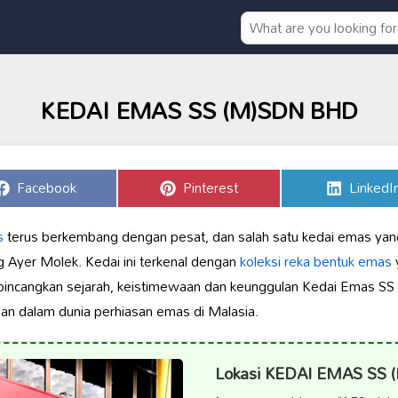
KEDAI EMAS SS (M)SDN BHD
Share
Share
Share
Facebook
Pinterest
LinkedI
on
on
on
s
terus berkembang dengan pesat, dan salah satu kedai emas yang
yer Molek. Kedai ini terkenal dengan
koleksi
reka bentuk emas
y
membincangkan sejarah, keistimewaan dan keunggulan Kedai Emas 
gan dalam dunia perhiasan emas di Malasia.
Lokasi KEDAI EMAS SS