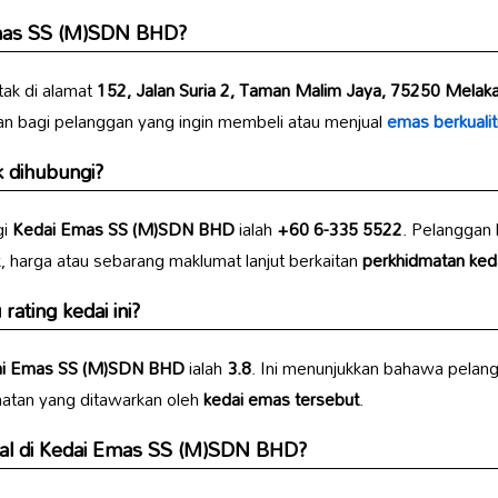
mas SS (M)SDN BHD
?
tak di alamat
152, Jalan Suria 2, Taman Malim Jaya, 75250 Melaka
han bagi pelanggan yang ingin membeli atau menjual
emas berkualit
 dihubungi?
gi
Kedai Emas SS (M)SDN BHD
ialah
+60 6-335 5522
. Pelanggan
 harga atau sebarang maklumat lanjut berkaitan
perkhidmatan ked
ating kedai ini?
i Emas SS (M)SDN BHD
ialah
3.8
. Ini menunjukkan bahawa pelan
matan yang ditawarkan oleh
kedai emas tersebut
.
al di
Kedai Emas SS (M)SDN BHD
?