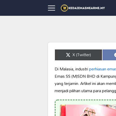
Share
X (Twitter)
on
Di Malasia, industri
perhiasan ema
Emas SS (M)SDN BHD di Kampung A
yang terjamin. Artikel ini akan 
menjadi pilihan utama para pelang