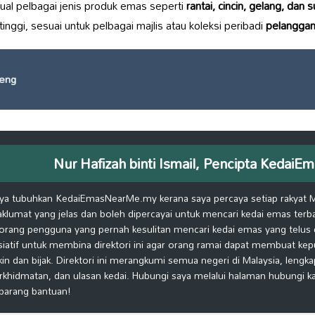
al pelbagai jenis produk emas seperti
rantai, cincin, gelang, dan 
tinggi, sesuai untuk pelbagai majlis atau koleksi peribadi
pelanggan
eng
Nur Hafizah binti Ismail, Pencipta Keda
ya tubuhkan KedaiEmasNearMe.my kerana saya percaya setiap rakyat 
klumat yang jelas dan boleh dipercayai untuk mencari kedai emas terb
orang pengguna yang pernah kesulitan mencari kedai emas yang telus d
isiatif untuk membina direktori ini agar orang ramai dapat membuat ke
kin dan bijak. Direktori ini merangkumi semua negeri di Malaysia, lengk
rkhidmatan, dan ulasan kedai. Hubungi saya melalui halaman hubungi 
barang bantuan!