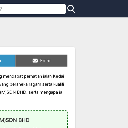
Share
n
Email
on
 mendapat perhatian ialah Kedai
ang beraneka ragam serta kualiti
SS (M)SDN BHD, serta mengapa ia
 (M)SDN BHD