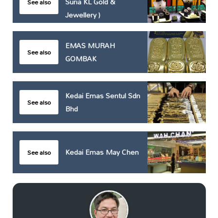
Suria KL Gold &
See also
Jewellery )
EMAS MURAH
See also
GOMBAK
Kedai Emas Sentul Sdn
See also
Bhd
Kedai Emas May Chen
See also