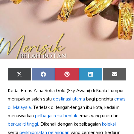
Share
Share
Share
Share
Share
X
Facebook
Pinterest
LinkedIn
Email
on
on
on
on
on
(Twitter)
Kedai Emas Yana Sofia Gold (Sky Awani) di Kuala Lumpur
merupakan salah satu
destinasi utama
bagi pencinta
emas
di Malaysia
. Terletak di tengah-tengah ibu kota, kedai ini
menawarkan
pelbagai reka bentuk
emas yang unik dan
berkualiti tinggi
. Dikenali dengan kepelbagaian
koleksi
serta
perkhidmatan pelanggan
yang cemerlang, kedai ini