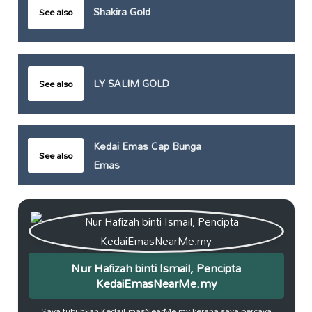
Shakira Gold
See also
LY SALIM GOLD
See also
Kedai Emas Cap Bunga
See also
Emas
Nur Hafizah binti Ismail, Pencipta
KedaiEmasNearMe.my
Saya tubuhkan KedaiEmasNearMe.my kerana saya percaya