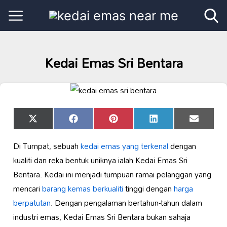
Kedai Emas Sri Bentara
Share
Share
Share
Share
Share
X
Facebook
Pinterest
LinkedIn
Email
on
on
on
on
on
(Twitter)
Di Tumpat, sebuah
kedai emas yang terkenal
dengan
kualiti dan reka bentuk uniknya ialah Kedai Emas Sri
Bentara. Kedai ini menjadi tumpuan ramai pelanggan yang
mencari
barang kemas berkualiti
tinggi dengan
harga
berpatutan
. Dengan pengalaman bertahun-tahun dalam
industri emas, Kedai Emas Sri Bentara bukan sahaja