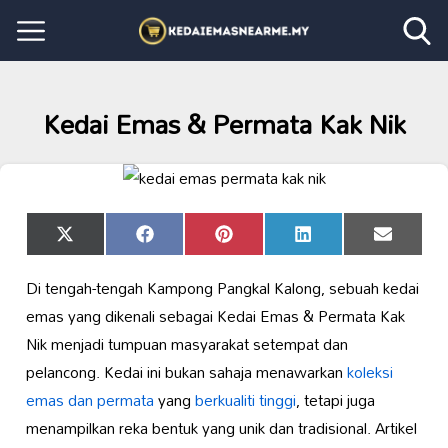
Kedai Emas & Permata Kak Nik
Share
Share
Share
Share
Share
X
Facebook
Pinterest
LinkedIn
Email
on
on
on
on
on
(Twitter)
Di tengah-tengah Kampong Pangkal Kalong, sebuah kedai
emas yang dikenali sebagai Kedai Emas & Permata Kak
Nik menjadi tumpuan masyarakat setempat dan
pelancong. Kedai ini bukan sahaja menawarkan
koleksi
emas dan permata
yang
berkualiti tinggi
, tetapi juga
menampilkan reka bentuk yang unik dan tradisional. Artikel