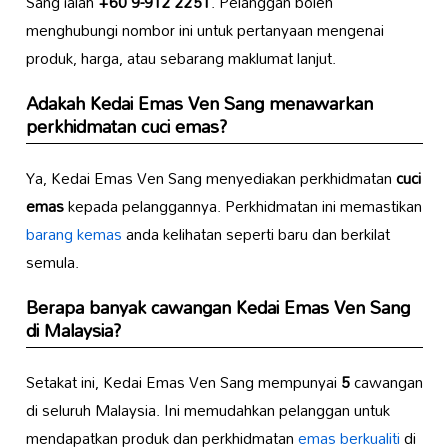
Sang ialah
+60 9-912 2251
. Pelanggan boleh
menghubungi nombor ini untuk pertanyaan mengenai
produk, harga, atau sebarang maklumat lanjut.
Adakah Kedai Emas Ven Sang menawarkan
perkhidmatan cuci emas?
Ya, Kedai Emas Ven Sang menyediakan perkhidmatan
cuci
emas
kepada pelanggannya. Perkhidmatan ini memastikan
barang kemas
anda kelihatan seperti baru dan berkilat
semula.
Berapa banyak cawangan Kedai Emas Ven Sang
di Malaysia?
Setakat ini, Kedai Emas Ven Sang mempunyai
5
cawangan
di seluruh Malaysia. Ini memudahkan pelanggan untuk
mendapatkan produk dan perkhidmatan
emas berkualiti
di