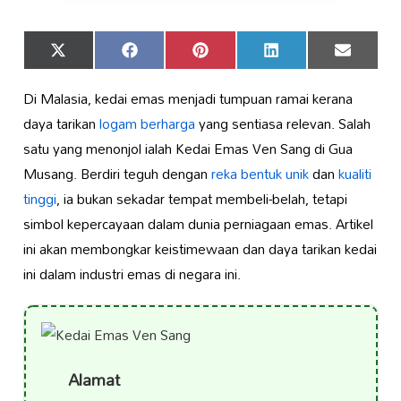
Share
Share
Share
Share
Share
X
Facebook
Pinterest
LinkedIn
Email
on
on
on
on
on
(Twitter)
Di Malasia, kedai emas menjadi tumpuan ramai kerana
daya tarikan
logam berharga
yang sentiasa relevan. Salah
satu yang menonjol ialah Kedai Emas Ven Sang di Gua
Musang. Berdiri teguh dengan
reka bentuk unik
dan
kualiti
tinggi
, ia bukan sekadar tempat membeli-belah, tetapi
simbol kepercayaan dalam dunia perniagaan emas. Artikel
ini akan membongkar keistimewaan dan daya tarikan kedai
ini dalam industri emas di negara ini.
Alamat