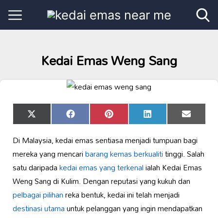
Kedai Emas Weng Sang
Share
Share
Share
Share
Share
X
Facebook
Pinterest
LinkedIn
Email
on
on
on
on
on
(Twitter)
Di Malaysia, kedai emas sentiasa menjadi tumpuan bagi
mereka yang mencari
barang kemas berkualiti
tinggi. Salah
satu daripada
kedai emas yang terkenal
ialah Kedai Emas
Weng Sang di Kulim. Dengan reputasi yang kukuh dan
pelbagai pilihan
reka bentuk, kedai ini telah menjadi
destinasi utama
untuk pelanggan yang ingin mendapatkan