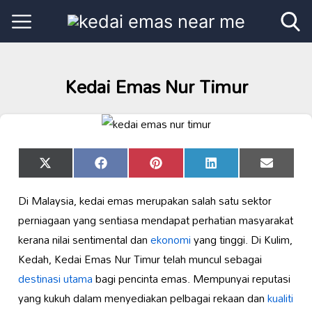
Kedai Emas Nur Timur
Share
Share
Share
Share
Share
X
Facebook
Pinterest
LinkedIn
Email
on
on
on
on
on
(Twitter)
Di Malaysia, kedai emas merupakan salah satu sektor
perniagaan yang sentiasa mendapat perhatian masyarakat
kerana nilai sentimental dan
ekonomi
yang tinggi. Di Kulim,
Kedah, Kedai Emas Nur Timur telah muncul sebagai
destinasi utama
bagi pencinta emas. Mempunyai reputasi
yang kukuh dalam menyediakan pelbagai rekaan dan
kualiti