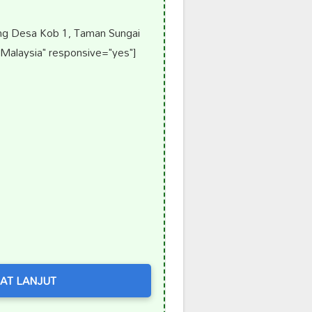
ng Desa Kob 1, Taman Sungai
Malaysia" responsive="yes"]
AT LANJUT