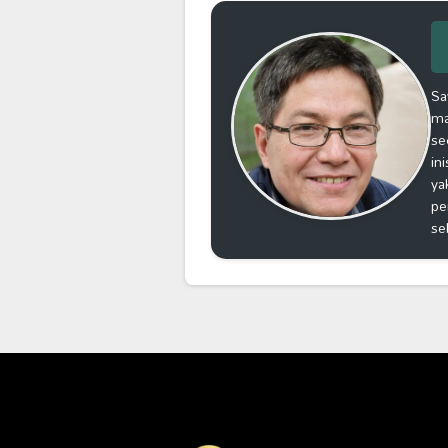
Sa
ma
se
in
ya
pe
se