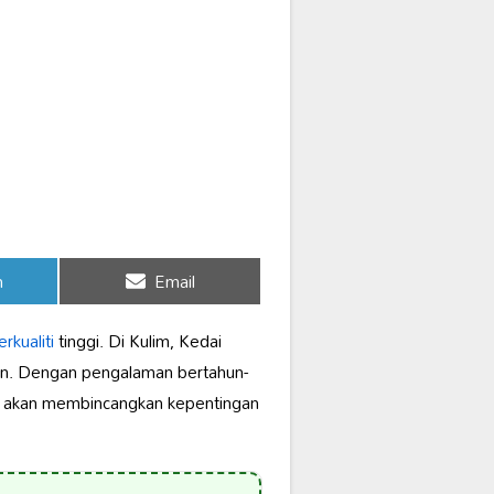
Share
n
Email
on
kualiti
tinggi. Di Kulim, Kedai
min. Dengan pengalaman bertahun-
ini akan membincangkan kepentingan