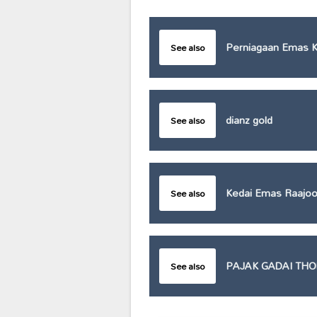
Perniagaan Emas K
See also
dianz gold
See also
Kedai Emas Raajo
See also
PAJAK GADAI THO
See also