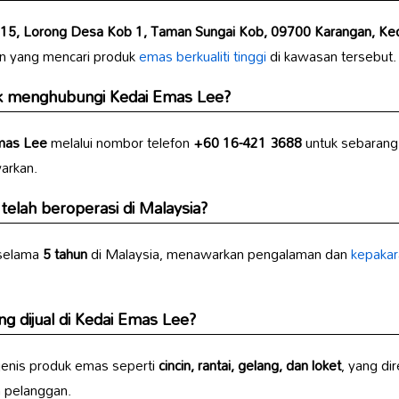
15, Lorong Desa Kob 1, Taman Sungai Kob, 09700 Karangan, Ked
an yang mencari produk
emas berkualiti tinggi
di kawasan tersebut.
uk menghubungi
Kedai Emas Lee
?
mas Lee
melalui nombor telefon
+60 16-421 3688
untuk sebarang 
arkan.
telah beroperasi di Malaysia?
 selama
5 tahun
di Malaysia, menawarkan pengalaman dan
kepakar
g dijual di
Kedai Emas Lee
?
jenis produk emas seperti
cincin, rantai, gelang, dan loket
, yang dir
 pelanggan.