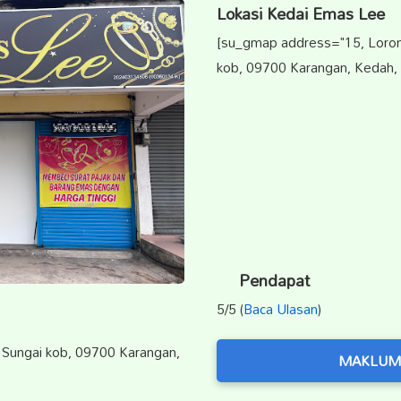
Lokasi Kedai Emas Lee
[su_gmap address="15, Loro
kob, 09700 Karangan, Kedah, 
Pendapat
5/5 (
Baca Ulasan
)
Sungai kob, 09700 Karangan,
MAKLUM