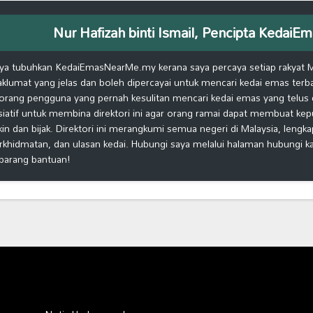
Nur Hafizah binti Ismail, Pencipta Keda
ya tubuhkan KedaiEmasNearMe.my kerana saya percaya setiap rakyat 
klumat yang jelas dan boleh dipercayai untuk mencari kedai emas terb
orang pengguna yang pernah kesulitan mencari kedai emas yang telus d
isiatif untuk membina direktori ini agar orang ramai dapat membuat ke
kin dan bijak. Direktori ini merangkumi semua negeri di Malaysia, lengk
rkhidmatan, dan ulasan kedai. Hubungi saya melalui halaman hubungi 
barang bantuan!