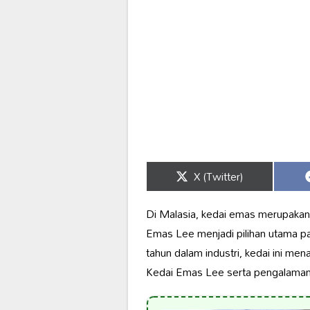
Share
X (Twitter)
on
Di Malasia, kedai emas merupakan
Emas Lee menjadi pilihan utama p
tahun dalam industri, kedai ini me
Kedai Emas Lee serta pengalaman 