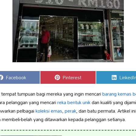
Share
Share
Share
Facebook
Pinterest
LinkedI
on
on
on
 tempat tumpuan bagi mereka yang ingin mencari
barang kemas ber
ara pelanggan yang mencari
reka bentuk unik
dan kualiti yang dija
nawarkan pelbagai
koleksi emas
,
perak
, dan batu permata. Artikel 
membeli-belah yang ditawarkan kepada pelanggan setianya.