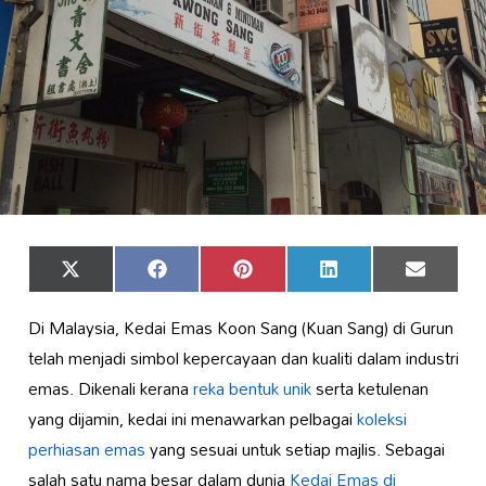
Share
Share
Share
Share
Share
X
Facebook
Pinterest
LinkedIn
Email
on
on
on
on
on
(Twitter)
Di Malaysia, Kedai Emas Koon Sang (Kuan Sang) di Gurun
telah menjadi simbol kepercayaan dan kualiti dalam industri
emas. Dikenali kerana
reka bentuk unik
serta ketulenan
yang dijamin, kedai ini menawarkan pelbagai
koleksi
perhiasan emas
yang sesuai untuk setiap majlis. Sebagai
salah satu nama besar dalam dunia
Kedai Emas di