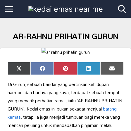
AR-RAHNU PRIHATIN GURUN
Share
Share
Share
Share
Share
X
Facebook
Pinterest
LinkedIn
Email
on
on
on
on
on
(Twitter)
Di Gurun, sebuah bandar yang bercirikan kehidupan
harmoni dan budaya yang kaya, terdapat sebuah tempat
yang menarik perhatian ramai, iaitu ‘AR-RAHNU PRIHATIN
GURUN’. Kedai emas ini bukan sekadar menjual
barang
kemas
, tetapi ia juga menjadi tumpuan bagi mereka yang
mencari peluang untuk mendapatkan pinjaman melalui