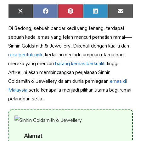
Share
Share
Share
Share
Share
X
Facebook
Pinterest
LinkedIn
Email
on
on
on
on
on
(Twitter)
Di Bedong, sebuah bandar kecil yang tenang, terdapat
sebuah kedai emas yang telah mencuri perhatian ramai—
Sinhin Goldsmith & Jewellery. Dikenali dengan kualiti dan
reka bentuk unik
, kedai ini menjadi tumpuan utama bagi
mereka yang mencari
barang kemas berkualiti
tinggi.
Artikel ini akan membincangkan perjalanan Sinhin
Goldsmith & Jewellery dalam dunia perniagaan
emas di
Malaysia
serta kenapa ia menjadi pilihan utama bagi ramai
pelanggan setia.
Alamat