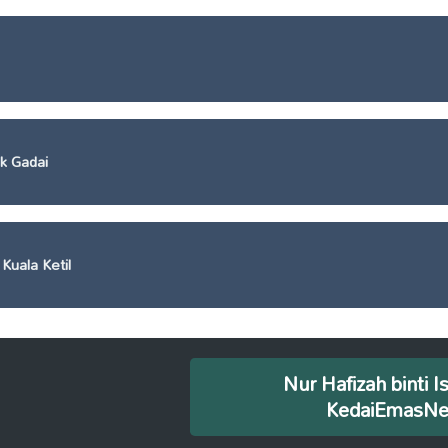
k Gadai
Kuala Ketil
Nur Hafizah binti I
KedaiEmasN