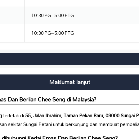
10:30 PG–5:00 PTG
10:30 PG–5:00 PTG
Maklumat lanjut
as Dan Berlian Chee Seng
di Malaysia?
g
terletak di
55, Jalan Ibrahim, Taman Pekan Baru, 08000 Sungai P
n sekitar Sungai Petani untuk berkunjung dan membuat pembelia
 dihubungi
Kedai Emas Dan Berlian Chee Seng
?