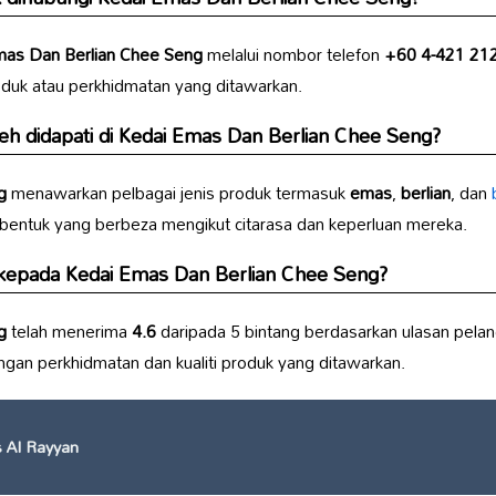
mas Dan Berlian Chee Seng
melalui nombor telefon
+60 4-421 21
roduk atau perkhidmatan yang ditawarkan.
eh didapati di
Kedai Emas Dan Berlian Chee Seng
?
g
menawarkan pelbagai jenis produk termasuk
emas
,
berlian
, dan
 bentuk yang berbeza mengikut citarasa dan keperluan mereka.
 kepada
Kedai Emas Dan Berlian Chee Seng
?
g
telah menerima
4.6
daripada 5 bintang berdasarkan ulasan pela
gan perkhidmatan dan kualiti produk yang ditawarkan.
 Al Rayyan