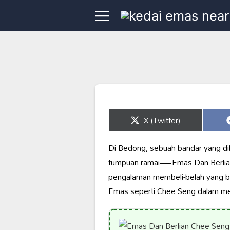
Share
X (Twitter)
on
Di Bedong, sebuah bandar yang di
tumpuan ramai—Emas Dan Berlian C
pengalaman membeli-belah yang ber
Emas seperti Chee Seng dalam m