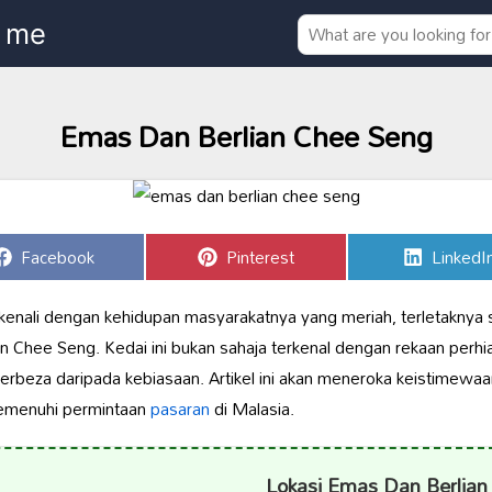
Emas Dan Berlian Chee Seng
Share
Share
Share
Facebook
Pinterest
LinkedI
on
on
on
kenali dengan kehidupan masyarakatnya yang meriah, terletaknya
hee Seng. Kedai ini bukan sahaja terkenal dengan rekaan perhi
beza daripada kebiasaan. Artikel ini akan meneroka keistimewaan
emenuhi permintaan
pasaran
di Malasia.
Lokasi Emas Dan Berlian