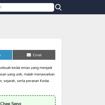
Share
n
Email
on
 sebuah kedai emas yang menjadi
asan yang unik, malah menawarkan
, sejarah, serta peranan Kedai
 Chee Seng