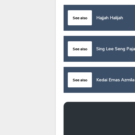
Hajjah Halijah
See also
Sing Lee Seng Paja
See also
Kedai Emas Azmila 
See also