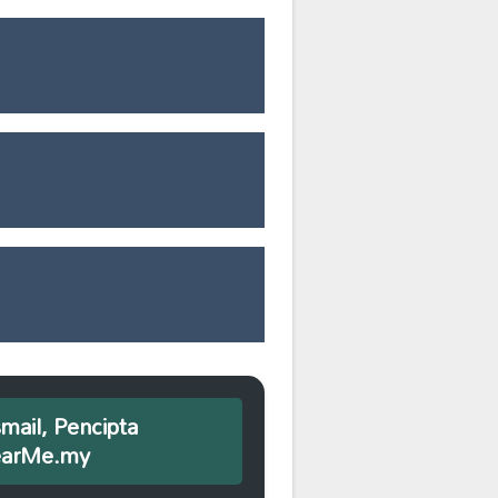
smail, Pencipta
earMe.my