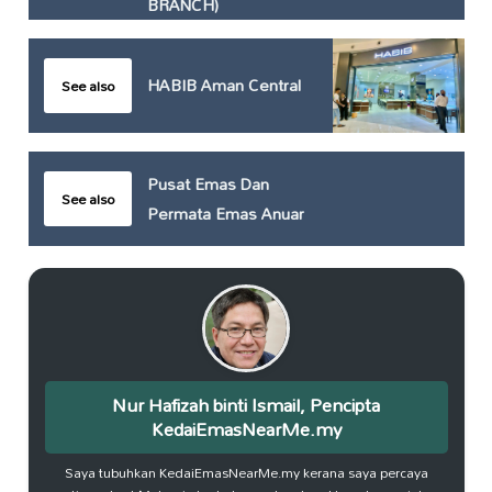
BRANCH)
HABIB Aman Central
See also
Pusat Emas Dan
See also
Permata Emas Anuar
Nur Hafizah binti Ismail, Pencipta
KedaiEmasNearMe.my
Saya tubuhkan KedaiEmasNearMe.my kerana saya percaya