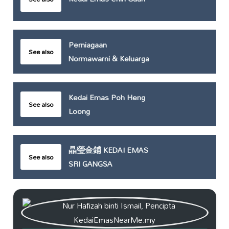
Perniagaan
See also
Normawarni & Keluarga
Kedai Emas Poh Heng
See also
Loong
晶瑩金鋪 KEDAI EMAS
See also
SRI GANGSA