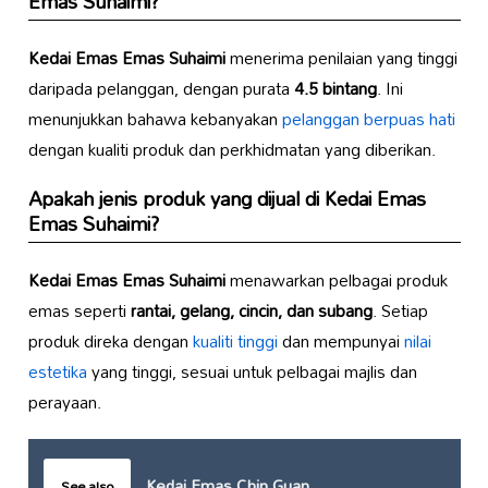
Emas Suhaimi
?
Kedai Emas Emas Suhaimi
menerima penilaian yang tinggi
daripada pelanggan, dengan purata
4.5 bintang
. Ini
menunjukkan bahawa kebanyakan
pelanggan berpuas hati
dengan kualiti produk dan perkhidmatan yang diberikan.
Apakah jenis produk yang dijual di
Kedai Emas
Emas Suhaimi
?
Kedai Emas Emas Suhaimi
menawarkan pelbagai produk
emas seperti
rantai, gelang, cincin, dan subang
. Setiap
produk direka dengan
kualiti tinggi
dan mempunyai
nilai
estetika
yang tinggi, sesuai untuk pelbagai majlis dan
perayaan.
Kedai Emas Chin Guan
See also