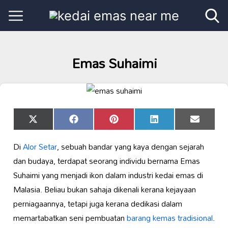
Emas Suhaimi
Share
Share
Share
Share
Share
X
Facebook
Pinterest
LinkedIn
Email
on
on
on
on
on
(Twitter)
Di
Alor Setar
, sebuah bandar yang kaya dengan sejarah
dan budaya, terdapat seorang individu bernama Emas
Suhaimi yang menjadi ikon dalam industri kedai emas di
Malasia. Beliau bukan sahaja dikenali kerana kejayaan
perniagaannya, tetapi juga kerana dedikasi dalam
memartabatkan seni pembuatan
barang kemas tradisional
.