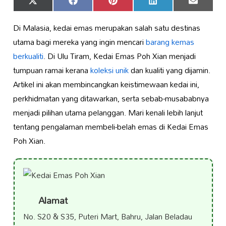
Share
Share
Share
Share
Share
X
Facebook
Pinterest
LinkedIn
Email
on
on
on
on
on
(Twitter)
Di Malasia, kedai emas merupakan salah satu destinas
utama bagi mereka yang ingin mencari
barang kemas
berkualiti
. Di Ulu Tiram, Kedai Emas Poh Xian menjadi
tumpuan ramai kerana
koleksi unik
dan kualiti yang dijamin.
Artikel ini akan membincangkan keistimewaan kedai ini,
perkhidmatan yang ditawarkan, serta sebab-musababnya
menjadi pilihan utama pelanggan. Mari kenali lebih lanjut
tentang pengalaman membeli-belah emas di Kedai Emas
Poh Xian.
Alamat
No. S20 & S35, Puteri Mart, Bahru, Jalan Beladau