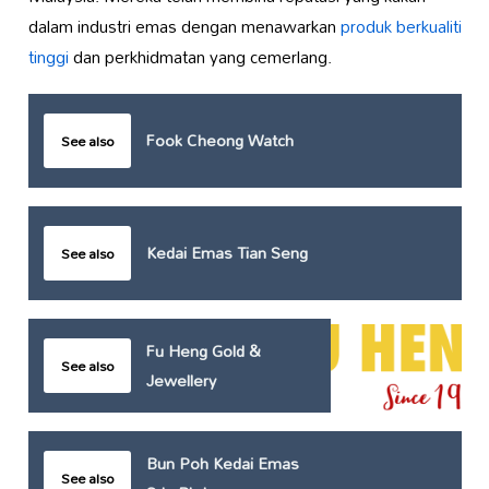
dalam industri emas dengan menawarkan
produk berkualiti
tinggi
dan perkhidmatan yang cemerlang.
Fook Cheong Watch
See also
Kedai Emas Tian Seng
See also
Fu Heng Gold &
See also
Jewellery
Bun Poh Kedai Emas
See also