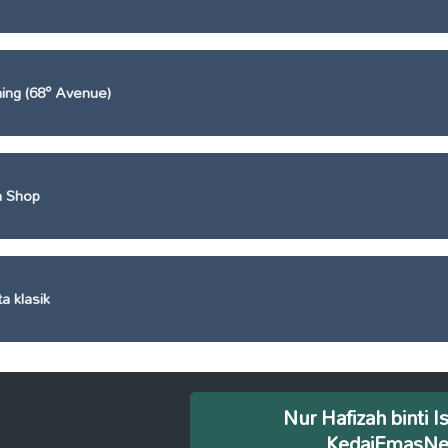
ing (68° Avenue)
h Shop
 klasik
Nur Hafizah binti I
KedaiEmasN