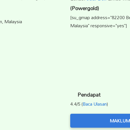
(Powergold)
[su_gmap address="82200 Ben
m, Malaysia
Malaysia" responsive="yes"]
Pendapat
4.4/5 (
Baca Ulasan
)
MAKLUM