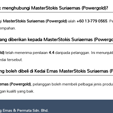
uk menghubungi
MasterStokis Suriaemas (Powergold)
?
gi
MasterStokis Suriaemas (Powergold)
ialah
+60 13-779 0565
. P
tempahan.
yang diberikan kepada
MasterStokis Suriaemas (Powergo
ld)
telah menerima penilaian
4.4
daripada pelanggan. Ini menunjuk
dai tersebut.
g boleh dibeli di
Kedai Emas MasterStokis Suriaemas (
aemas (Powergold)
, pelanggan boleh membeli pelbagai jenis prod
an kualiti yang baik.
g Emas & Permata Sdn. Bhd.