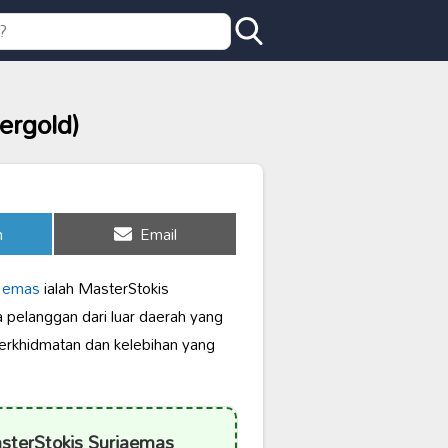
ergold)
Share
n
Email
on
li emas
ialah MasterStokis
 pelanggan dari luar daerah yang
 perkhidmatan dan kelebihan yang
terStokis Suriaemas