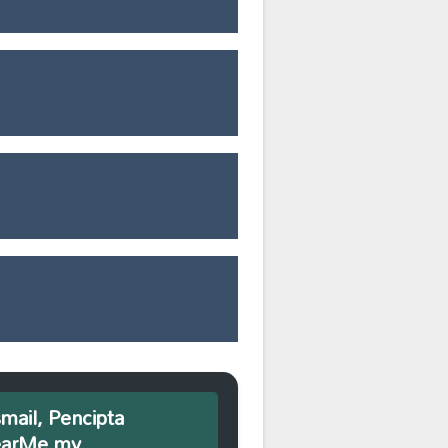
smail, Pencipta
earMe.my