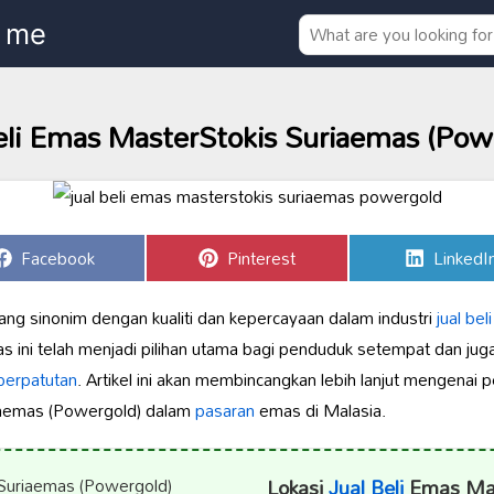
eli Emas MasterStokis Suriaemas (Pow
Share
Share
Share
Facebook
Pinterest
LinkedI
on
on
on
ng sinonim dengan kualiti dan kepercayaan dalam industri
jual be
 ini telah menjadi pilihan utama bagi penduduk setempat dan juga
berpatutan
. Artikel ini akan membincangkan lebih lanjut mengenai
iaemas (Powergold) dalam
pasaran
emas di Malasia.
Lokasi
Jual Beli
Emas Mas