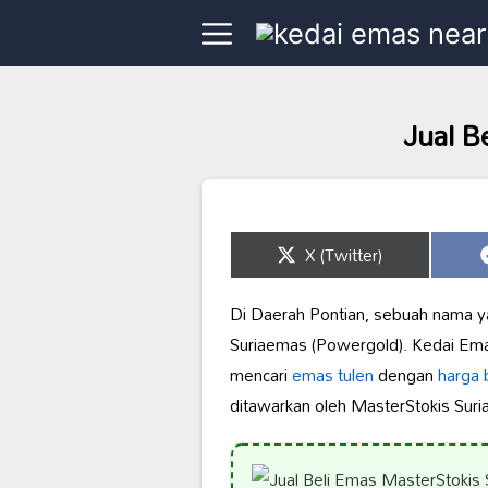
Jual B
Share
X (Twitter)
on
Di Daerah Pontian, sebuah nama ya
Suriaemas (Powergold). Kedai Emas
mencari
emas tulen
dengan
harga 
ditawarkan oleh MasterStokis Sur