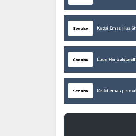
Kedai Emas Hua Sh
See also
Loon Hin Goldsmit
See also
Kedai emas permata
See also