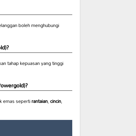
elanggan boleh menghubungi
ld)
?
kan tahap kepuasan yang tinggi
Powergold)
?
uk emas seperti
rantaian
,
cincin
,