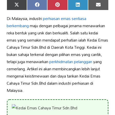
Share
Share
Share
Share
Share
X
Facebook
Pinterest
LinkedIn
Email
on
on
on
on
on
(Twitter)
Di Malaysia, industri
perhiasan emas
sentiasa
berkembang
maju dengan pelbagai jenama menawarkan
reka bentuk yang unik dan berkualiti. Salah satu kedai
emas yang semakin mendapat perhatian ialah Kedai Emas
Cahaya Timur Sdn.Bhd di Daerah Kota Tinggi. Kedai ini
bukan sahaja terkenal dengan pilihan emas yang cantik,
tetapi juga menawarkan
perkhidmatan pelanggan
yang
cemerlang. Artikel ini akan membincangkan lebih lanjut
mengenai keistimewaan dan daya tarikan Kedai Emas
Cahaya Timur Sdn.Bhd dalam industri perhiasan di
Malaysia.