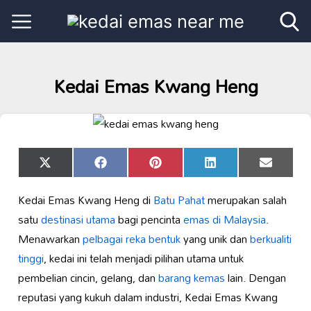
Kedai Emas Kwang Heng
Share
Share
Share
Share
Share
X
Facebook
Pinterest
LinkedIn
Email
on
on
on
on
on
(Twitter)
Kedai Emas Kwang Heng di
Batu Pahat
merupakan salah
satu
destinasi utama
bagi pencinta
emas di Malaysia
.
Menawarkan
pelbagai reka bentuk
yang unik dan
berkualiti
tinggi
, kedai ini telah menjadi pilihan utama untuk
pembelian cincin, gelang, dan
barang kemas
lain. Dengan
reputasi yang kukuh dalam industri, Kedai Emas Kwang