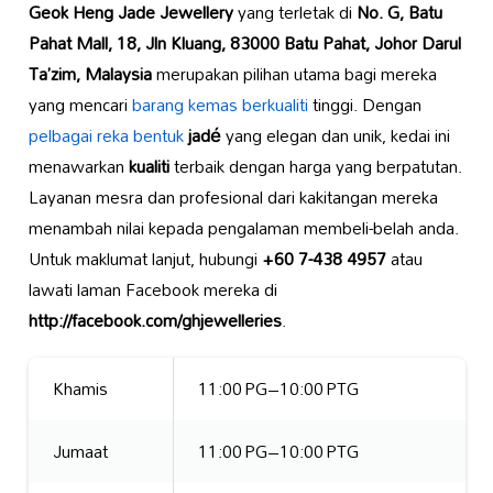
Geok Heng Jade Jewellery
yang terletak di
No. G, Batu
Pahat Mall, 18, Jln Kluang, 83000 Batu Pahat, Johor Darul
Ta’zim, Malaysia
merupakan pilihan utama bagi mereka
yang mencari
barang kemas berkualiti
tinggi. Dengan
pelbagai reka bentuk
jadé
yang elegan dan unik, kedai ini
menawarkan
kualiti
terbaik dengan harga yang berpatutan.
Layanan mesra dan profesional dari kakitangan mereka
menambah nilai kepada pengalaman membeli-belah anda.
Untuk maklumat lanjut, hubungi
+60 7-438 4957
atau
lawati laman Facebook mereka di
http://facebook.com/ghjewelleries
.
Khamis
11:00 PG–10:00 PTG
Jumaat
11:00 PG–10:00 PTG