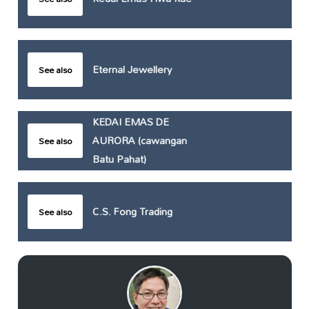
Eternal Jewellery
See also
KEDAI EMAS DE
AURORA (cawangan
See also
Batu Pahat)
C.S. Fong Trading
See also