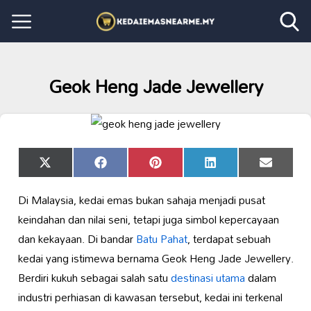
Geok Heng Jade Jewellery
Share
Share
Share
Share
Share
X
Facebook
Pinterest
LinkedIn
Email
on
on
on
on
on
(Twitter)
Di Malaysia, kedai emas bukan sahaja menjadi pusat
keindahan dan nilai seni, tetapi juga simbol kepercayaan
dan kekayaan. Di bandar
Batu Pahat
, terdapat sebuah
kedai yang istimewa bernama Geok Heng Jade Jewellery.
Berdiri kukuh sebagai salah satu
destinasi utama
dalam
industri perhiasan di kawasan tersebut, kedai ini terkenal