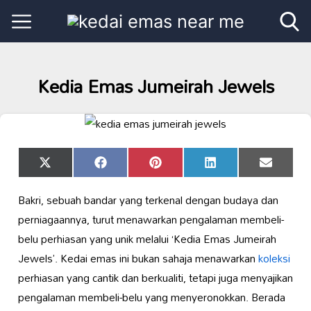
Kedia Emas Jumeirah Jewels
Share
Share
Share
Share
Share
X
Facebook
Pinterest
LinkedIn
Email
on
on
on
on
on
(Twitter)
Bakri, sebuah bandar yang terkenal dengan budaya dan
perniagaannya, turut menawarkan pengalaman membeli-
belu perhiasan yang unik melalui ‘Kedia Emas Jumeirah
Jewels’. Kedai emas ini bukan sahaja menawarkan
koleksi
perhiasan yang cantik dan berkualiti, tetapi juga menyajikan
pengalaman membeli-belu yang menyeronokkan. Berada