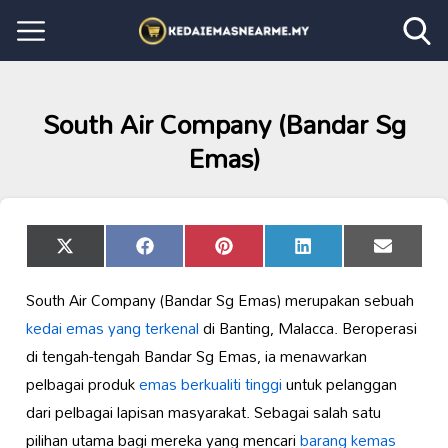
South Air Company (Bandar Sg
Emas)
Share
Share
Share
Share
Share
X
Facebook
Pinterest
LinkedIn
Email
on
on
on
on
on
(Twitter)
South Air Company (Bandar Sg Emas) merupakan sebuah
kedai emas yang terkenal
di Banting, Malacca. Beroperasi
di tengah-tengah Bandar Sg Emas, ia menawarkan
pelbagai produk
emas berkualiti tinggi
untuk pelanggan
dari pelbagai lapisan masyarakat. Sebagai salah satu
pilihan utama bagi mereka yang mencari
barang kemas