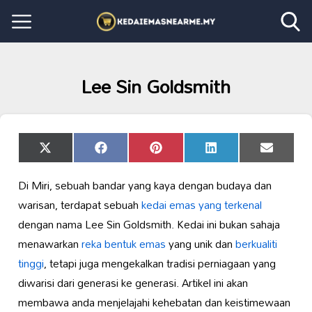
Lee Sin Goldsmith
Share
Share
Share
Share
Share
X
Facebook
Pinterest
LinkedIn
Email
on
on
on
on
on
(Twitter)
Di Miri, sebuah bandar yang kaya dengan budaya dan
warisan, terdapat sebuah
kedai emas yang terkenal
dengan nama Lee Sin Goldsmith. Kedai ini bukan sahaja
menawarkan
reka bentuk emas
yang unik dan
berkualiti
tinggi
, tetapi juga mengekalkan tradisi perniagaan yang
diwarisi dari generasi ke generasi. Artikel ini akan
membawa anda menjelajahi kehebatan dan keistimewaan