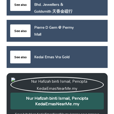
Bhd. Jewellers &
See also
Goldsmith 天香金碹行
Pierre D Gem @ Permy
See also
Mall
Kedai Emas Vra Gold
See also
Nur Hafizah binti Ismail, Pencipta
KedaiEmasNearMe.my
Saya tubuhkan KedaiEmasNearMe.my kerana saya percaya