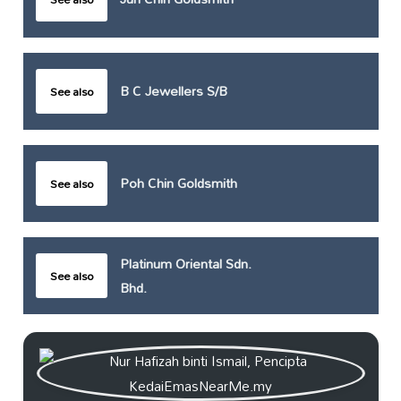
B C Jewellers S/B
See also
Poh Chin Goldsmith
See also
Platinum Oriental Sdn.
See also
Bhd.