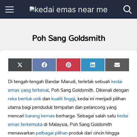
Poh Sang Goldsmith
Share
Share
Share
Share
Share
X
Facebook
Pinterest
LinkedIn
Email
on
on
on
on
on
(Twitter)
Di tengah-tengah Bandar Marudi, terletak sebuah
kedai
emas yang terkenal
, Poh Sang Goldsmith. Dikenali dengan
reka bentuk unik
dan
kualiti tinggi
, kedai ini menjadi pilihan
utama bagi penduduk tempatan dan pelancong yang
mencari
barang kemas
berharga. Sebagai salah satu
kedai
emas terkemuka
di Malaysia, Poh Sang Goldsmith
menawarkan
pelbagai pilihan
produk dari cincin hingga