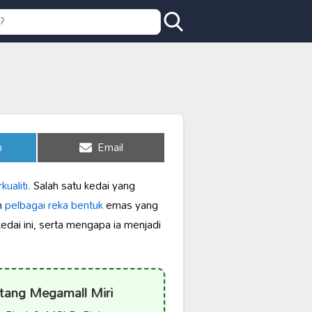
Share
n
Email
on
ualiti
. Salah satu kedai yang
n
pelbagai reka bentuk
emas yang
dai ini, serta mengapa ia menjadi
ntang Megamall Miri