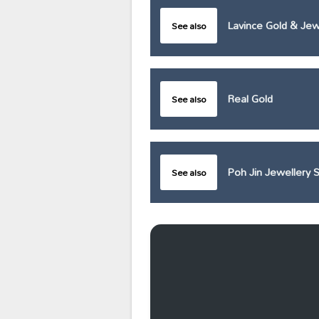
Lavince Gold & Jewe
See also
Real Gold
See also
Poh Jin Jewellery 
See also