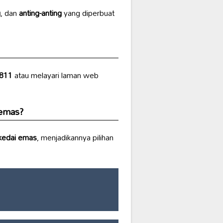
g
, dan
anting-anting
yang diperbuat
 811
atau melayari laman web
 emas
?
kedai emas
, menjadikannya pilihan