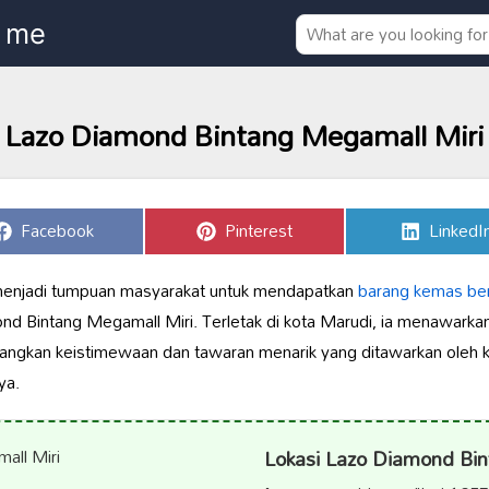
Lazo Diamond Bintang Megamall Miri
Share
Share
Share
Facebook
Pinterest
LinkedI
on
on
on
 menjadi tumpuan masyarakat untuk mendapatkan
barang kemas berk
ond Bintang Megamall Miri. Terletak di kota Marudi, ia menawarka
angkan keistimewaan dan tawaran menarik yang ditawarkan oleh ke
ya.
Lokasi Lazo Diamond Bi