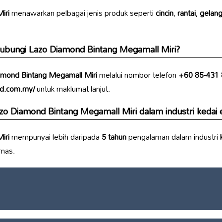
iri
menawarkan pelbagai jenis produk seperti
cincin
,
rantai
,
gelan
hubungi
Lazo Diamond Bintang Megamall Miri
?
mond Bintang Megamall Miri
melalui nombor telefon
+60 85-431
nd.com.my/
untuk maklumat lanjut.
zo Diamond Bintang Megamall Miri
dalam industri
kedai
iri
mempunyai lebih daripada
5 tahun
pengalaman dalam industri
emas.