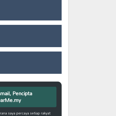
smail, Pencipta
earMe.my
na saya percaya setiap rakyat