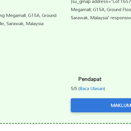
[su_gmap address="Lot 1657,
Megamall, G15A, Ground Floor,
ang Megamall, G15A, Ground
Sarawak, Malaysia" responsiv
iri, Sarawak, Malaysia
Pendapat
5/5 (
Baca Ulasan
)
MAKLUM