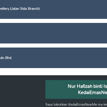
llery (Jalan Sida Branch)
Sdn.Bhd.
Nur Hafizah binti I
KedaiEmasN
Saya tubuhkan KedaiEmasNearMe.my kera