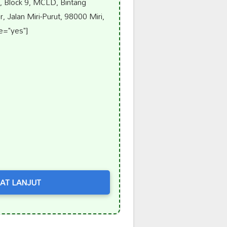
 Block 9, MCLD, Bintang
 Jalan Miri-Purut, 98000 Miri,
e="yes"]
AT LANJUT