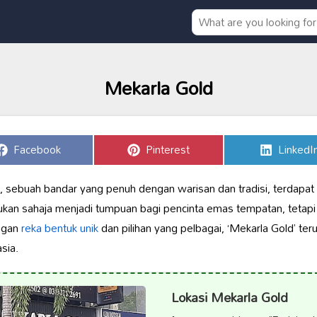
Mekarla Gold
Share
Share
Share
Facebook
Pinterest
LinkedI
on
on
on
 sebuah bandar yang penuh dengan warisan dan tradisi, terdapat 
bukan sahaja menjadi tumpuan bagi pencinta emas tempatan, tetapi
ngan
reka bentuk unik
dan pilihan yang pelbagai, ‘Mekarla Gold’ ter
sia.
Lokasi Mekarla Gold