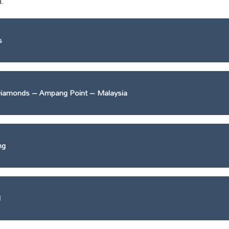
.
s
Diamonds – Ampang Point – Malaysia
ng
d