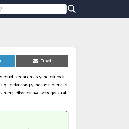
Share
n
Email
on
sebuah kedai emas yang dikenali
 juga pelancong yang ingin mencari
us menjadikan dirinya sebagai salah