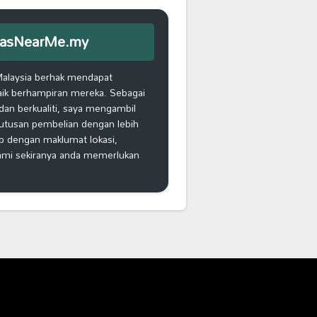
iEmasNearMe.my
Malaysia berhak mendapat
aik berhampiran mereka. Sebagai
an berkualiti, saya mengambil
putusan pembelian dengan lebih
ap dengan maklumat lokasi,
kami sekiranya anda memerlukan