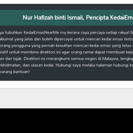
Nur Hafizah binti Ismail, Pencipta Keda
ya tubuhkan KedaiEmasNearMe.my kerana saya percaya setiap rakyat 
klumat yang jelas dan boleh dipercayai untuk mencari kedai emas terb
orang pengguna yang pernah kesulitan mencari kedai emas yang telus d
isiatif untuk membina direktori ini agar orang ramai dapat membuat ke
kin dan bijak. Direktori ini merangkumi semua negeri di Malaysia, lengk
rkhidmatan, dan ulasan kedai. Hubungi saya melalui halaman hubungi 
barang bantuan!