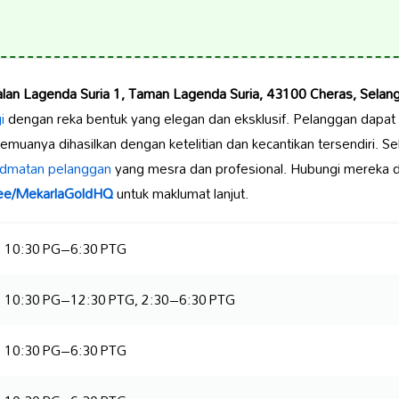
alan Lagenda Suria 1, Taman Lagenda Suria, 43100 Cheras, Selang
i
dengan reka bentuk yang elegan dan eksklusif. Pelanggan dapat 
 semuanya dihasilkan dengan ketelitian dan kecantikan tersendiri. Sel
idmatan pelanggan
yang mesra dan profesional. Hubungi mereka 
tr.ee/MekarlaGoldHQ
untuk maklumat lanjut.
10:30 PG–6:30 PTG
10:30 PG–12:30 PTG, 2:30–6:30 PTG
10:30 PG–6:30 PTG