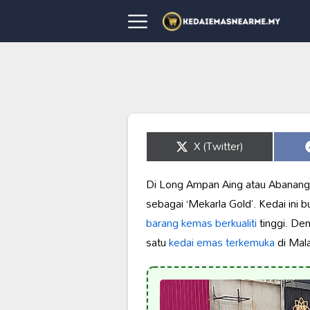
Share
X (Twitter)
on
Di Long Ampan Aing atau Abanang,
sebagai ‘Mekarla Gold’. Kedai ini 
barang kemas berkualiti
tinggi. De
satu
kedai emas terkemuka
di Mala