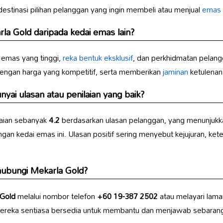
destinasi pilihan pelanggan yang ingin membeli atau menjual
emas b
rla Gold
daripada kedai emas lain?
i emas yang tinggi,
reka bentuk eksklusif
, dan perkhidmatan pelan
engan harga yang kompetitif, serta memberikan
jaminan
ketulenan 
ai ulasan atau penilaian yang baik?
aian sebanyak
4.2
berdasarkan ulasan pelanggan, yang menunjukka
an kedai emas ini. Ulasan positif sering menyebut kejujuran, ket
hubungi
Mekarla Gold
?
 Gold
melalui nombor telefon
+60 19-387 2502
atau melayari lama
ereka sentiasa bersedia untuk membantu dan menjawab sebaran