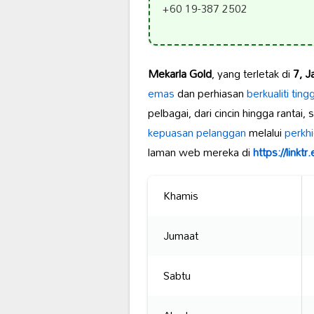
+60 19-387 2502
Mekarla Gold
, yang terletak di
7, J
emas
dan perhiasan
berkualiti tingg
pelbagai, dari cincin hingga rantai,
kepuasan pelanggan
melalui
perkh
laman web mereka di
https://link
Khamis
Jumaat
Sabtu