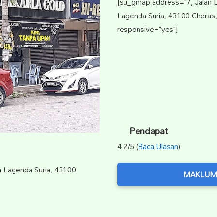
[su_gmap address="7, Jalan 
Lagenda Suria, 43100 Cheras,
responsive="yes"]
Pendapat
4.2/5 (
Baca Ulasan
)
n Lagenda Suria, 43100
MAKLUM