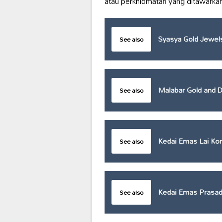
atau perkhidmatan yang ditawarkan
Syasya Gold Jewel
See also
Malabar Gold and 
See also
Kedai Emas Lai Ko
See also
Kedai Emas Prasa
See also