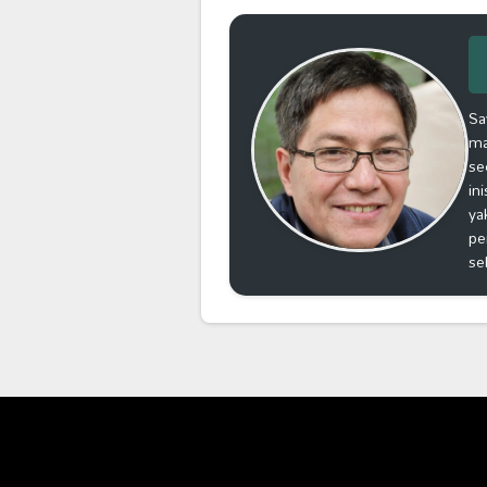
Sa
ma
se
in
ya
pe
se