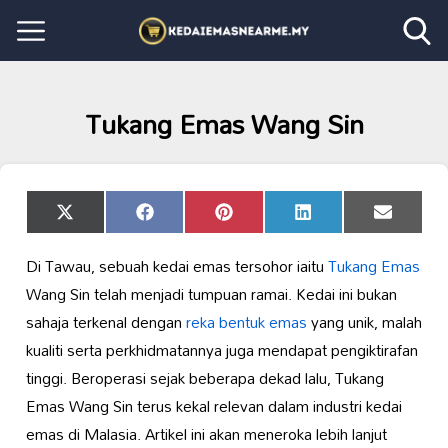
Tukang Emas Wang Sin
Share
Share
Share
Share
Share
X
Facebook
Pinterest
LinkedIn
Email
on
on
on
on
on
(Twitter)
Di Tawau, sebuah kedai emas tersohor iaitu
Tukang Emas
Wang Sin telah menjadi tumpuan ramai. Kedai ini bukan
sahaja terkenal dengan
reka bentuk emas
yang unik, malah
kualiti serta perkhidmatannya juga mendapat pengiktirafan
tinggi. Beroperasi sejak beberapa dekad lalu, Tukang
Emas Wang Sin terus kekal relevan dalam industri kedai
emas di Malasia. Artikel ini akan meneroka lebih lanjut