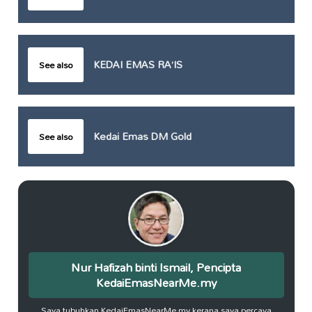
KEDAI EMAS RA’IS
See also
Kedai Emas DM Gold
See also
Nur Hafizah binti Ismail, Pencipta
KedaiEmasNearMe.my
Saya tubuhkan KedaiEmasNearMe.my kerana saya percaya