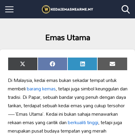
Emas Utama
Share
Share
Share
Share
X
Facebook
LinkedIn
Email
on
on
on
on
(Twitter)
Di Malaysia, kedai emas bukan sekadar tempat untuk
membeli
barang kemas
, tetapi juga simbol keunggulan dan
tradisi. Di Papar, sebuah bandar yang penuh dengan daya
tarikan, terdapat sebuah kedai emas yang cukup tersohor
—’Emas Utama’. Kedai ini bukan sahaja menawarkan
rekaan emas yang cantik dan
berkualiti tinggi
, tetapi juga
merupakan pusat budaya tempatan yang meraih