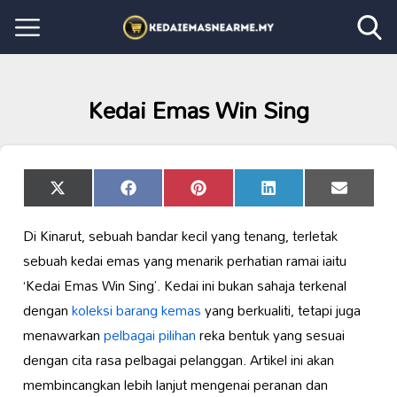
Kedai Emas Win Sing
Share
Share
Share
Share
Share
X
Facebook
Pinterest
LinkedIn
Email
on
on
on
on
on
(Twitter)
Di Kinarut, sebuah bandar kecil yang tenang, terletak
sebuah kedai emas yang menarik perhatian ramai iaitu
‘Kedai Emas Win Sing’. Kedai ini bukan sahaja terkenal
dengan
koleksi barang kemas
yang berkualiti, tetapi juga
menawarkan
pelbagai pilihan
reka bentuk yang sesuai
dengan cita rasa pelbagai pelanggan. Artikel ini akan
membincangkan lebih lanjut mengenai peranan dan