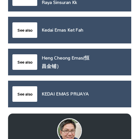
Raya Sinsuran Kk
Kedai Emas Ket Fah
See also
Heng Cheong Emas(恒
See also
昌金铺）
KEDAI EMAS PRIJAYA
See also