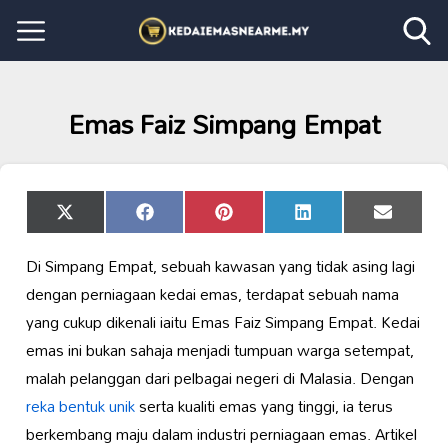
Emas Faiz Simpang Empat
Share
Share
Share
Share
Share
X
Facebook
Pinterest
LinkedIn
Email
on
on
on
on
on
(Twitter)
Di Simpang Empat, sebuah kawasan yang tidak asing lagi
dengan perniagaan kedai emas, terdapat sebuah nama
yang cukup dikenali iaitu Emas Faiz Simpang Empat. Kedai
emas ini bukan sahaja menjadi tumpuan warga setempat,
malah pelanggan dari pelbagai negeri di Malasia. Dengan
reka bentuk unik
serta kualiti emas yang tinggi, ia terus
berkembang maju dalam industri perniagaan emas. Artikel